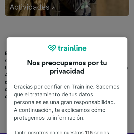
Actividades
Encuentra información sobre la estación y sus
servicios, comprueba los horarios de tren y reserva
Nos preocupamos por tu
tus billetes desde o hacia Cosseria. Trainline opera en
privacidad
45 países y vende billetes de más de 270 compañías
de tren y autobús incluyendo
Trenitalia
y
Italo
entre
Gracias por confiar en Trainline. Sabemos
otras. Descubre a dónde puedes ir desde Cosseria
que el tratamiento de tus datos
con Trainline.
personales es una gran responsabilidad.
A continuación, te explicamos cómo
protegemos tu información.
Tanto nosotros como nuestros
115
socios