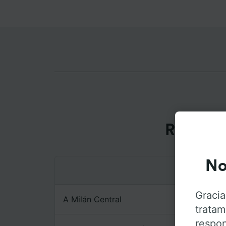
Rutas m
No
Gracia
A Milán Central
tratam
respon