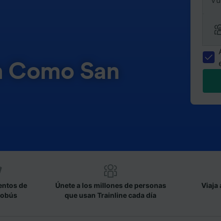
Vu
en Como San
entos de
Únete a los millones de personas
Viaja 
tobús
que usan Trainline cada día