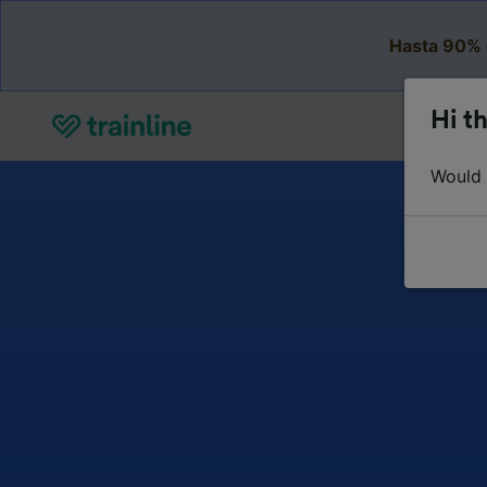
Hasta 90% 
Hi th
Would y