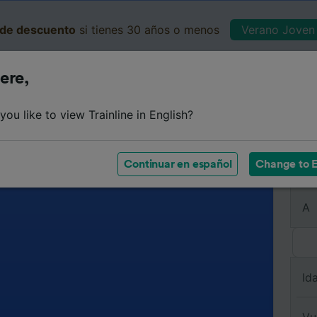
de descuento
si tienes 30 años o menos
Verano Joven 
ere,
Business
Cesta
Mis 
ou like to view Trainline in English?
Continuar en español
Change to E
De
A
Id