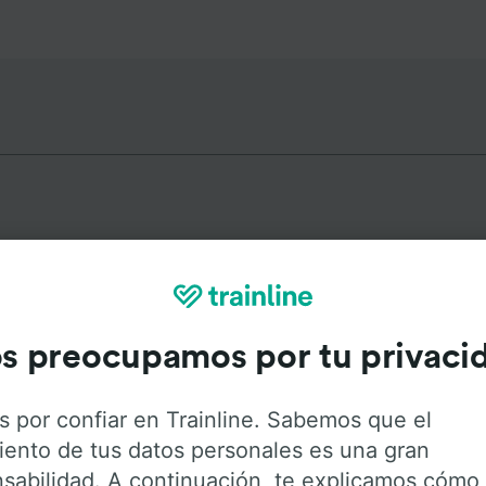
ás populares desde Como San 
s preocupamos por tu privaci
Duración
Primer
s por confiar en Trainline. Sabemos que el
40min
4:3
iento de tus datos personales es una gran
sabilidad. A continuación, te explicamos cómo