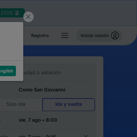
2026 🏖️
reservas
Registro
Iniciar sesión
nglish
Solo ida
Ida y vuelta
a