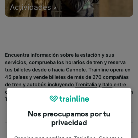
Actividades
Encuentra información sobre la estación y sus
servicios, comprueba los horarios de tren y reserva
tus billetes desde o hacia Cannole. Trainline opera en
45 países y vende billetes de más de 270 compañías
de tren y autobús incluyendo
Trenitalia
y
Italo
entre
otras. Descubre a dónde puedes ir desde Cannole con
Trainline.
Nos preocupamos por tu
privacidad