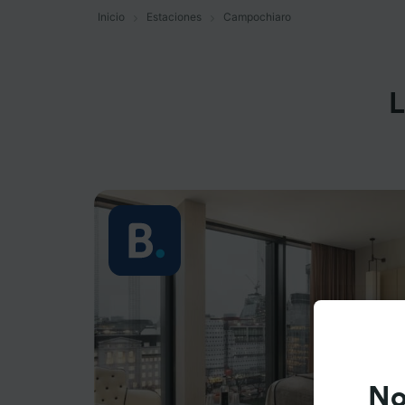
Inicio
Estaciones
Campochiaro
L
No