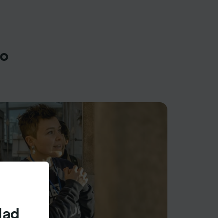
ro
dad