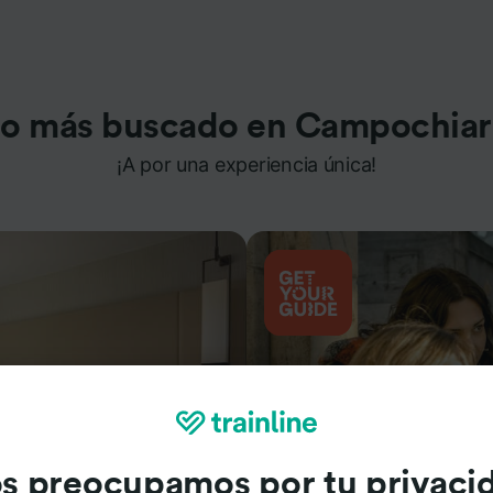
o más buscado en Campochia
¡A por una experiencia única!
s preocupamos por tu privaci