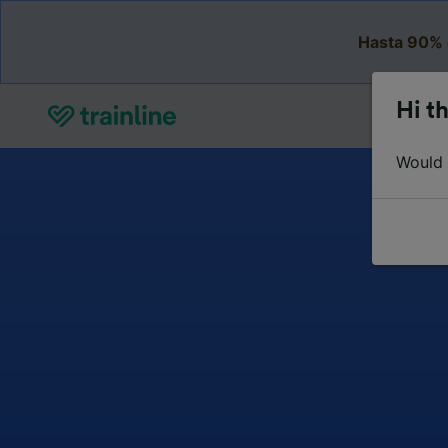
Hasta 90% 
Hi th
Would y