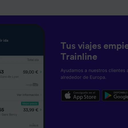
ísticas del dispositivo para su identificación. Almacenar la
ión en un dispositivo y/o acceder a ella. Publicidad y con
lizados, medición de publicidad y contenido, investigación
a y desarrollo de servicios.
e asociados (proveedores)
Tus viajes empi
Trainline
Ayudamos a nuestros clientes 
alrededor de Europa.