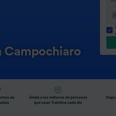
Vu
en Campochiaro
entos de
Únete a los millones de personas
Viaja 
tobús
que usan Trainline cada día