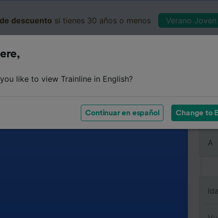
de descuento
si tienes 30 años o menos
Verano Joven 
ere,
Business
Cesta
Mis 
ou like to view Trainline in English?
Continuar en español
Change to E
De
A
Id