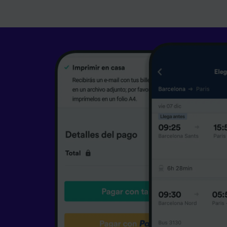
caracter
informac
persona
audienci
Lista d