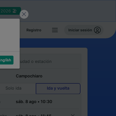
2026 🏖️
reservas
Registro
Iniciar sesión
nglish
Solo ida
Ida y vuelta
a