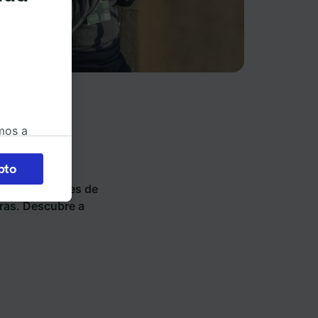
mos a
okies
pto
ios de tren y
 en
y vende billetes de
 la
ras. Descubre a
 a
os no se
ara ello.
ente las