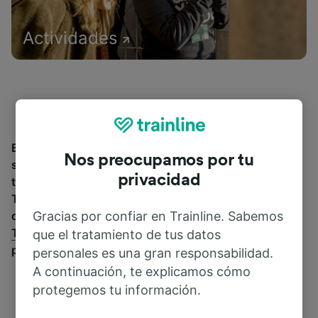
Actividades
Encuentra información sobre la estación y sus
Nos preocupamos por tu
servicios, comprueba los horarios de tren y reserva
privacidad
tus billetes desde o hacia Cagliari Monserrato.
Trainline opera en 45 países y vende billetes de más
Gracias por confiar en Trainline. Sabemos
de 270 compañías de tren y autobús incluyendo
Trenitalia
y
Italo
entre otras. Descubre a dónde
que el tratamiento de tus datos
puedes ir desde Cagliari Monserrato con Trainline.
personales es una gran responsabilidad.
A continuación, te explicamos cómo
protegemos tu información.