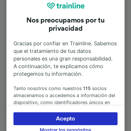
Rutas más populares desde Bucine
Nos preocupamos por tu
Duración
privacidad
A Florencia
33min
Gracias por confiar en Trainline. Sabemos
que el tratamiento de tus datos
personales es una gran responsabilidad.
A Roma
2h 8min
A continuación, te explicamos cómo
protegemos tu información.
A Arezzo
22min
Tanto nosotros como nuestros
115
socios
A Pisa Centrale
1h 46min
almacenamos o accedemos a información del
dispositivo, como identificadores únicos en
las cookies para tratar datos personales.
A Firenze Santa Maria Novella
52min
Puedes aceptar o administrar tus preferencias
Acepto
haciendo clic abajo, incluido el derecho de
A Siena
2h 39min
Mostrar los propósitos
oposición en función de tu interés legítimo o,