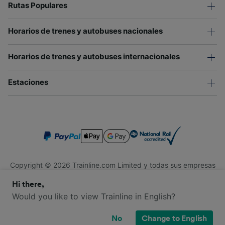
Rutas Populares
Horarios de trenes y autobuses nacionales
Horarios de trenes y autobuses internacionales
Estaciones
Copyright © 2026 Trainline.com Limited y todas sus empresas
afiliadas. Todos los derechos reservados.
Hi there,
Trainline.com Limited está registrada en Inglaterra y Gales.
Compañía No. 3846791. Dirección: 1 Stonecutter St, Londres
Would you like to view Trainline in English?
EC4A 4AH, Reino Unido. Número de IVA: 791 7261 06.
No
Change to English