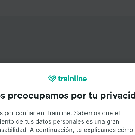
s más populares desde Bodeg
s preocupamos por tu privaci
Duración
Primer
s por confiar en Trainline. Sabemos que el
49min
0:1
iento de tus datos personales es una gran
sabilidad. A continuación, te explicamos cómo