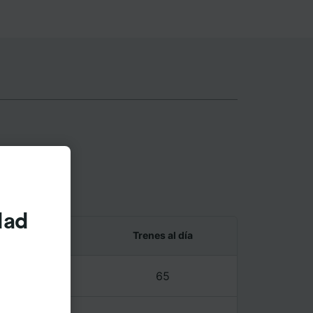
raven
dad
 y último tren
Trenes al día
6 – 23:46
65