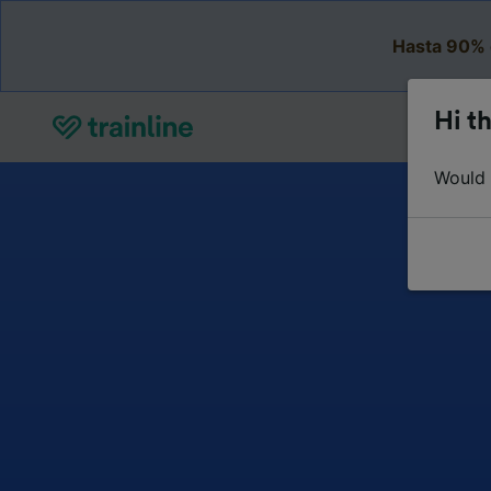
Hasta 90% 
Hi th
Would y