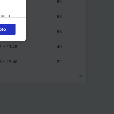
6 – 23:46
65
mos a
6 – 23:46
53
okies
pto
6 – 23:46
53
 en
 la
 a
6 – 23:46
49
os no se
ara ello.
6 – 22:46
22
ente las
tenido
 de