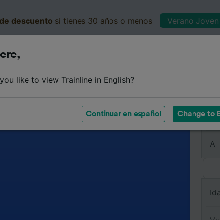
de descuento
si tienes 30 años o menos
Verano Joven 
ere,
Business
Cesta
Mis 
ou like to view Trainline in English?
Continuar en español
Change to E
De
A
Id