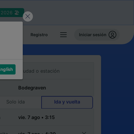
2026 🏖️
reservas
Registro
Iniciar sesión
nglish
Solo ida
Ida y vuelta
a