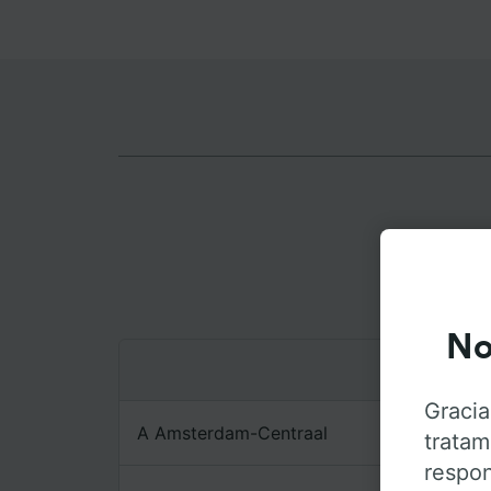
Ruta
No
Gracia
A Amsterdam-Centraal
tratam
respon