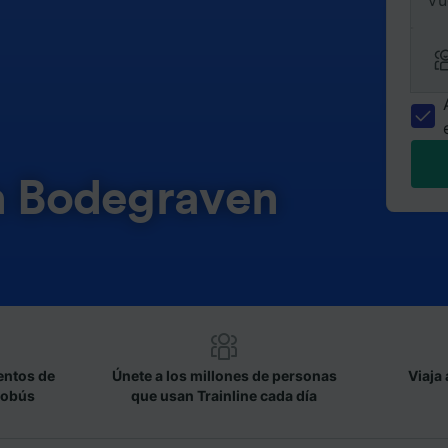
Vu
en Bodegraven
entos de
Únete a los millones de personas
Viaja 
tobús
que usan Trainline cada día