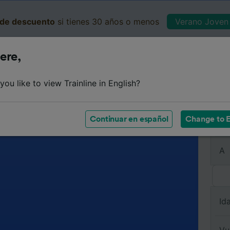
de descuento
si tienes 30 años o menos
Verano Joven 
ere,
Business
Cesta
Mis 
ou like to view Trainline in English?
Continuar en español
Change to E
De
A
Id