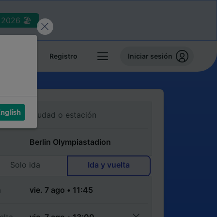
2026 🏖️
reservas
Registro
Iniciar sesión
nglish
Solo ida
Ida y vuelta
a