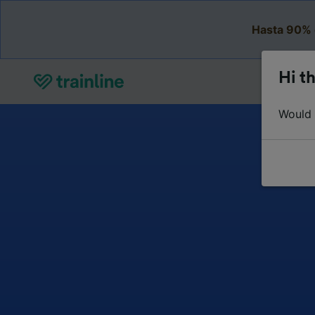
Hasta 90% 
Hi th
Would y