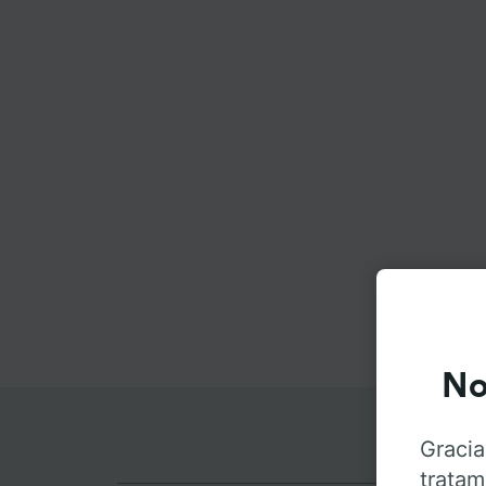
No
Gracia
tratam