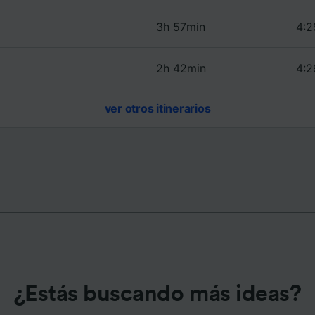
e asociados (proveedores)
3h 57min
4:2
2h 42min
4:2
ver otros itinerarios
¿Estás buscando más ideas?