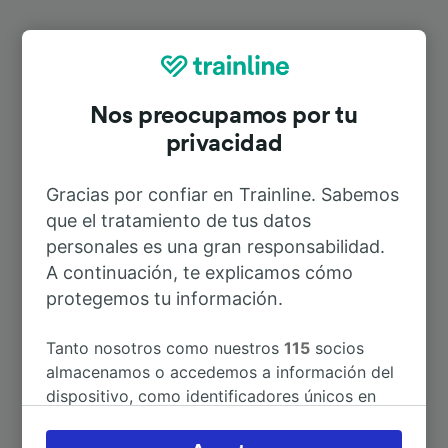
Rutas más populares desde Berlin
Messe Süd (Eichkamp)
Nos preocupamos por tu
privacidad
Duración
Gracias por confiar en Trainline. Sabemos
que el tratamiento de tus datos
A Chemnitz Friedrichstraße
3h 29min
personales es una gran responsabilidad.
A continuación, te explicamos cómo
protegemos tu información.
A Hamburg Hbf
2h 14min
Tanto nosotros como nuestros
115
socios
A Londres
10h 53min
almacenamos o accedemos a información del
dispositivo, como identificadores únicos en
A Luxemburgo
8h 11min
las cookies para tratar datos personales.
Puedes aceptar o administrar tus preferencias