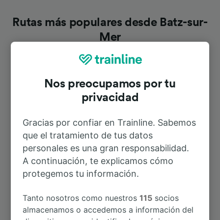
Rutas más populares desde Batz-sur-
Mer
Duración
Nos preocupamos por tu
privacidad
A Nantes
1h 6min
Gracias por confiar en Trainline. Sabemos
A La Baule-Escoublac
8min
que el tratamiento de tus datos
personales es una gran responsabilidad.
A Le Croisic
3min
A continuación, te explicamos cómo
protegemos tu información.
A París
3h 26min
Tanto nosotros como nuestros
115
socios
almacenamos o accedemos a información del
A St-Nazaire
26min