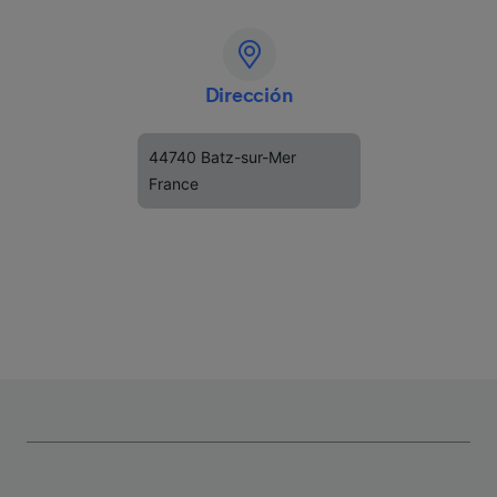
Dirección
44740 Batz-sur-Mer
France