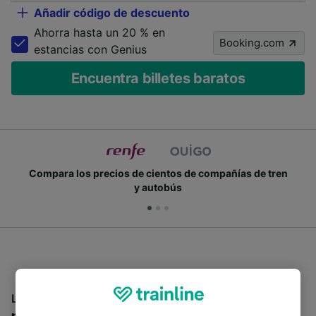
Añadir código de descuento
Ahorra hasta un 20 % en
Booking.com
estancias con Genius
Encuentra billetes baratos
Compara los precios de cientos de compañías de tren
y autobús
La compañía Saiz Tour ofrece
trayectos de autobús
para viajar a numerosos destinos en España,