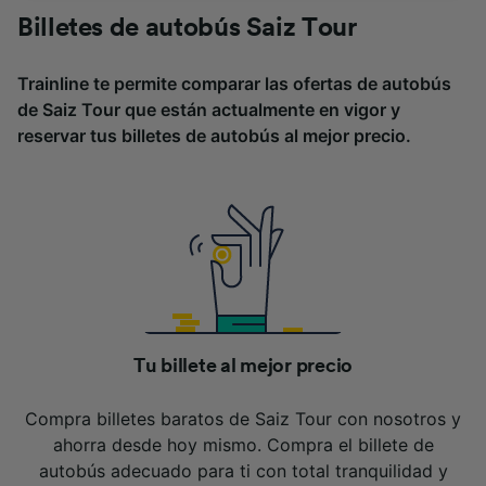
se notificarán a nuestros socios y no
Billetes de autobús Saiz Tour
afectarán a los datos de navegación. Tus
datos no se utilizarán con fines de rastreo si
Trainline te permite comparar las ofertas de autobús
no nos has dado consentimiento para ello.
de Saiz Tour que están actualmente en vigor y
reservar tus billetes de autobús al mejor precio.
Tanto nosotros como nuestros asociados
tratamos los datos para proporcionar:
Utilizar datos de localización geográfica
precisa. Analizar activamente las
características del dispositivo para su
identificación. Almacenar la información en un
dispositivo y/o acceder a ella. Publicidad y
contenido personalizados, medición de
publicidad y contenido, investigación de
audiencia y desarrollo de servicios.
Tu billete al mejor precio
Lista de asociados (proveedores)
Compra billetes baratos de Saiz Tour con nosotros y
ahorra desde hoy mismo. Compra el billete de
autobús adecuado para ti con total tranquilidad y