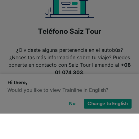
Teléfono Saiz Tour
¿Olvidaste alguna pertenencia en el autobús?
¿Necesitas más información sobre tu viaje? Puedes
ponerte en contacto con Saiz Tour llamando al
+08
01 074 303
.
Hi there,
Would you like to view Trainline in English?
No
Change to English
Destinos populares accesibles en
autobús