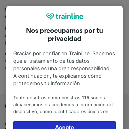
Si estás buscando autobuses de Würzburg Hbf a
Weimar, estás en el sitio adecuado.
Para encontrar billetes de autobús, simplemente haz
Nos preocupamos por tu
una búsqueda y nosotros compararemos horarios y
privacidad
precios tanto de tren como de autobús.
Gracias por confiar en Trainline. Sabemos
A donde quiera que vayas, tu viaje empieza con
nosotros. Encuentra billetes de más de 170
que el tratamiento de tus datos
compañías de tren y autobús.
personales es una gran responsabilidad.
A continuación, te explicamos cómo
protegemos tu información.
Tanto nosotros como nuestros
115
socios
almacenamos o accedemos a información del
Würzburg Hbf a Weimar en autobús
dispositivo, como identificadores únicos en
las cookies para tratar datos personales.
¿Estás buscando un billete de vuelta para volver en
Puedes aceptar o administrar tus preferencias
Acepto