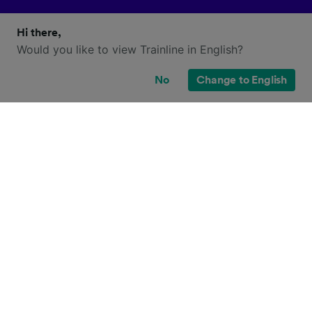
Hi there,
Would you like to view Trainline in English?
No
Change to English