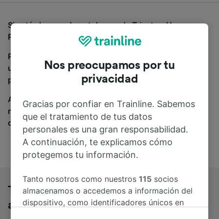
Si estás buscando autobuses de Trieste a Verona
Porta Nuova, estás en el sitio adecuado.
Para encontrar billetes de autobús, simplemente haz
Nos preocupamos por tu
una búsqueda y nosotros compararemos horarios y
privacidad
precios tanto de tren como de autobús.
A donde quiera que vayas, tu viaje empieza con
Gracias por confiar en Trainline. Sabemos
nosotros. Encuentra billetes de más de 170
que el tratamiento de tus datos
compañías de tren y autobús.
personales es una gran responsabilidad.
A continuación, te explicamos cómo
protegemos tu información.
Tanto nosotros como nuestros
115
socios
Trieste a Verona Porta Nuova en
almacenamos o accedemos a información del
dispositivo, como identificadores únicos en
autobús
las cookies para tratar datos personales.