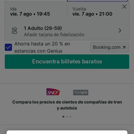
Ida
Vuelta
1 Adulto (26-59)
Añadir tarjeta de fidelización
Ahorra hasta un 20 % en
Booking.com
estancias con Genius
Encuentra billetes baratos
entos de compañías de tren
Únete a los millones de p
tobús
cad