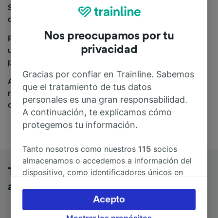
Si estás buscando autobuses de Toulouse Jeanne
d’Arc a Nice Ville, estás en el sitio adecuado.
Nos preocupamos por tu
Para encontrar billetes de autobús, simplemente haz
privacidad
una búsqueda y nosotros compararemos horarios y
precios tanto de tren como de autobús.
Gracias por confiar en Trainline. Sabemos
A donde quiera que vayas, tu viaje empieza con
que el tratamiento de tus datos
nosotros. Encuentra billetes de más de 170
personales es una gran responsabilidad.
compañías de tren y autobús.
A continuación, te explicamos cómo
protegemos tu información.
Tanto nosotros como nuestros
115
socios
almacenamos o accedemos a información del
Toulouse Jeanne d’Arc a Nice Ville en
dispositivo, como identificadores únicos en
las cookies para tratar datos personales.
autobús
Puedes aceptar o administrar tus preferencias
Acepto
haciendo clic abajo, incluido el derecho de
Mostrar los propósitos