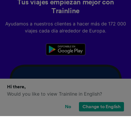
Tus viajes empiezan mejor con
Trainline
Ayudamos a nuestros clientes a hacer más de 172 000
viajes cada día alrededor de Europa.
Hi there,
Would you like to view Trainline in English?
No
Change to English