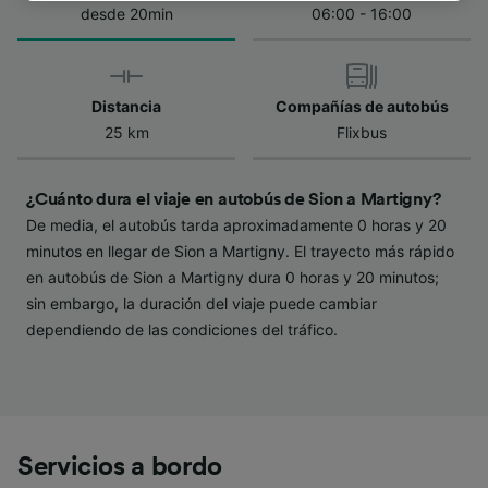
de la política de privacidad. Tus preferencias
desde 20min
06:00 - 16:00
se notificarán a nuestros socios y no
afectarán a los datos de navegación. Tus
datos no se utilizarán con fines de rastreo si
Distancia
Compañías de autobús
no nos has dado consentimiento para ello.
25 km
Flixbus
Tanto nosotros como nuestros asociados
tratamos los datos para proporcionar:
¿Cuánto dura el viaje en autobús de Sion a Martigny?
Utilizar datos de localización geográfica
De media, el autobús tarda aproximadamente 0 horas y 20
precisa. Analizar activamente las
minutos en llegar de Sion a Martigny. El trayecto más rápido
características del dispositivo para su
identificación. Almacenar la información en un
en autobús de Sion a Martigny dura 0 horas y 20 minutos;
dispositivo y/o acceder a ella. Publicidad y
sin embargo, la duración del viaje puede cambiar
contenido personalizados, medición de
dependiendo de las condiciones del tráfico.
publicidad y contenido, investigación de
audiencia y desarrollo de servicios.
Lista de asociados (proveedores)
Servicios a bordo