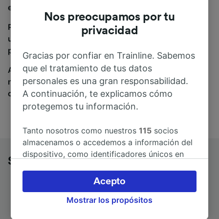
estás en el sitio adecuado.
Nos preocupamos por tu
Para encontrar billetes de autobús, simplemente haz
privacidad
una búsqueda y nosotros compararemos horarios y
precios tanto de tren como de autobús.
Gracias por confiar en Trainline. Sabemos
que el tratamiento de tus datos
A donde quiera que vayas, tu viaje empieza con
personales es una gran responsabilidad.
nosotros. Encuentra billetes de más de 170
A continuación, te explicamos cómo
compañías de tren y autobús.
protegemos tu información.
Tanto nosotros como nuestros
115
socios
almacenamos o accedemos a información del
dispositivo, como identificadores únicos en
Sion a Martigny en autobús
las cookies para tratar datos personales.
Puedes aceptar o administrar tus preferencias
Acepto
haciendo clic abajo, incluido el derecho de
Mostrar los propósitos
oposición en función de tu interés legítimo o,
en cualquier momento, a través de la página
Duración del trayecto
Primer y último autobús