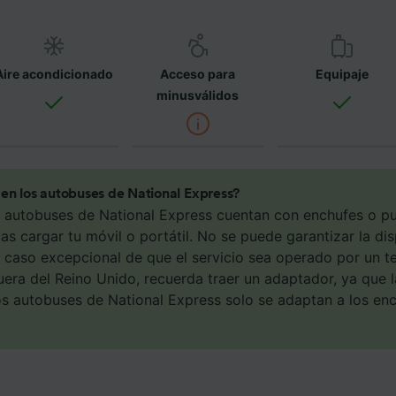
s socios y no afectarán a los datos de navegación. Tus dat
án con fines de rastreo si no nos has dado consentimiento p
osotros como nuestros asociados tratamos los datos para
Aire acondicionado
Acceso para
Equipaje
ionar:
minusválidos
 datos de localización geográfica precisa. Analizar activam
ísticas del dispositivo para su identificación. Almacenar la
ión en un dispositivo y/o acceder a ella. Publicidad y con
lizados, medición de publicidad y contenido, investigación
a y desarrollo de servicios.
en los autobuses de National Express?
e asociados (proveedores)
s autobuses de National Express cuentan con enchufes o p
s cargar tu móvil o portátil. No se puede garantizar la di
 caso excepcional de que el servicio sea operado por un te
uera del Reino Unido, recuerda traer un adaptador, ya que 
os autobuses de National Express solo se adaptan a los en