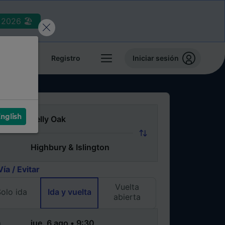
2026 🏖️
reservas
Registro
Iniciar sesión
nglish
Vía / Evitar
Vuelta
olo ida
Ida y vuelta
abierta
a