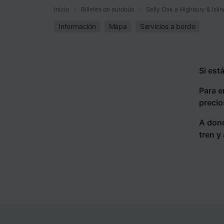
Inicio
Billetes de autobús
Selly Oak a Highbury & Isli
Información
Mapa
Servicios a bordo
Si est
Para e
precio
A dond
tren y