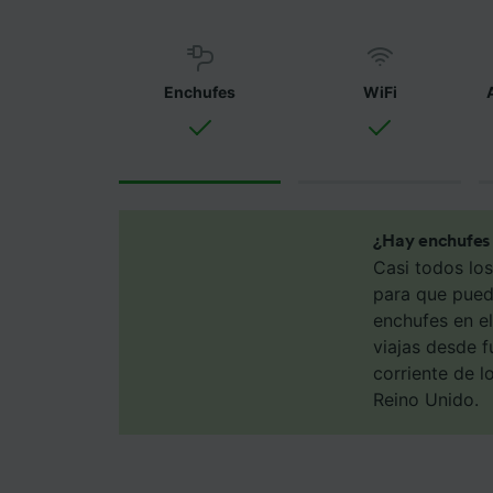
nuestro
utilizar
Tanto n
Enchufes
WiFi
proporc
Utilizar
caracter
informac
persona
audienci
¿Hay enchufes 
Lista d
Casi todos lo
para que pueda
enchufes en el
viajas desde f
corriente de l
Reino Unido.