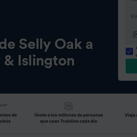
Vu
 de
Selly Oak a
& Islington
entos de
Únete a los millones de personas
Viaja 
tobús
que usan Trainline cada día