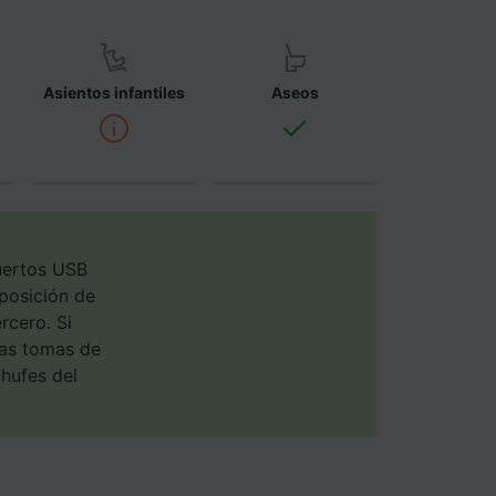
os no se
ara ello.
Asientos infantiles
Aseos
ente las
tenido
 de
uertos USB
sposición de
rcero. Si
las tomas de
chufes del