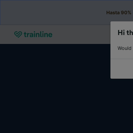
Hasta 90% 
Hi th
Would y