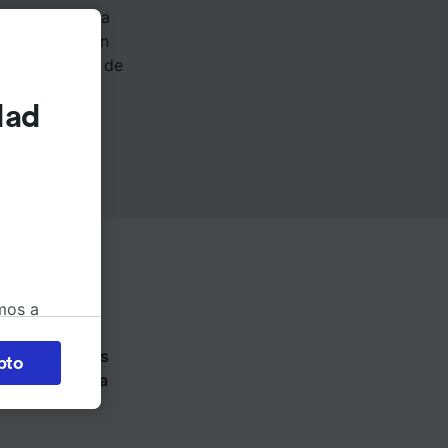
de Selly Oak a
ury & Islington
r dependiendo de
dad
mos a
okies
Haz click en las
pto
ue ofrece cada
 en
 la
 a