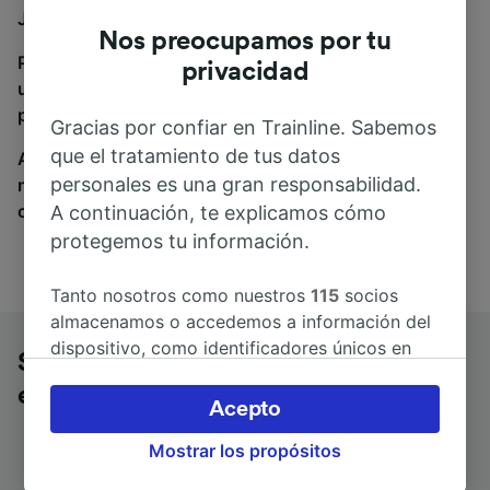
Jean-Pied-de-Port, estás en el sitio adecuado.
Nos preocupamos por tu
Para encontrar billetes de autobús, simplemente haz
privacidad
una búsqueda y nosotros compararemos horarios y
precios tanto de tren como de autobús.
Gracias por confiar en Trainline. Sabemos
que el tratamiento de tus datos
A donde quiera que vayas, tu viaje empieza con
personales es una gran responsabilidad.
nosotros. Encuentra billetes de más de 170
compañías de tren y autobús.
A continuación, te explicamos cómo
protegemos tu información.
Tanto nosotros como nuestros
115
socios
almacenamos o accedemos a información del
dispositivo, como identificadores únicos en
San Sebastián a St-Jean-Pied-de-Port
las cookies para tratar datos personales.
en autobús
Puedes aceptar o administrar tus preferencias
Acepto
haciendo clic abajo, incluido el derecho de
Mostrar los propósitos
oposición en función de tu interés legítimo o,
en cualquier momento, a través de la página