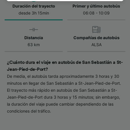
de la política de privacidad. Tus preferencias
Duración del trayecto
Primer y último autobús
se notificarán a nuestros socios y no
desde 3h 15min
06:08 - 10:09
afectarán a los datos de navegación. Tus
datos no se utilizarán con fines de rastreo si
no nos has dado consentimiento para ello.
Distancia
Compañías de autobús
Tanto nosotros como nuestros asociados
63 km
ALSA
tratamos los datos para proporcionar:
Utilizar datos de localización geográfica
precisa. Analizar activamente las
¿Cuánto dura el viaje en autobús de San Sebastián a St-
características del dispositivo para su
Jean-Pied-de-Port?
identificación. Almacenar la información en un
De media, el autobús tarda aproximadamente 3 horas y 30
dispositivo y/o acceder a ella. Publicidad y
minutos en llegar de San Sebastián a St-Jean-Pied-de-Port.
contenido personalizados, medición de
El trayecto más rápido en autobús de San Sebastián a St-
publicidad y contenido, investigación de
audiencia y desarrollo de servicios.
Jean-Pied-de-Port dura 3 horas y 15 minutos; sin embargo,
la duración del viaje puede cambiar dependiendo de las
Lista de asociados (proveedores)
condiciones del tráfico.