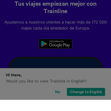
Tus viajes empiezan mejor con
Trainline
Ayudamos a nuestros clientes a hacer más de 172 000
viajes cada día alrededor de Europa.
Hi there,
Would you like to view Trainline in English?
No
Change to English