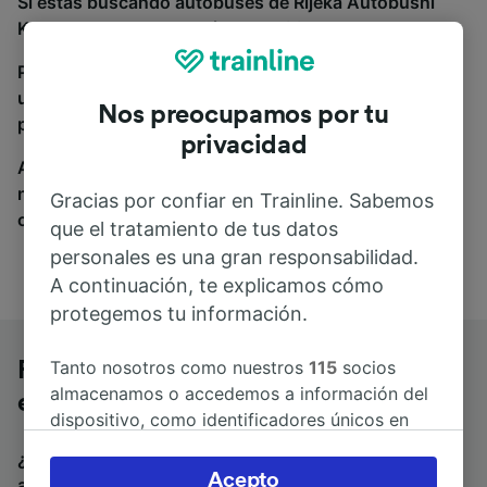
Si estás buscando autobuses de Rijeka Autobusni
Kolodvor a Padova, estás en el sitio adecuado.
Para encontrar billetes de autobús, simplemente haz
una búsqueda y nosotros compararemos horarios y
Nos preocupamos por tu
precios tanto de tren como de autobús.
privacidad
A donde quiera que vayas, tu viaje empieza con
nosotros. Encuentra billetes de más de 170
Gracias por confiar en Trainline. Sabemos
compañías de tren y autobús.
que el tratamiento de tus datos
personales es una gran responsabilidad.
A continuación, te explicamos cómo
protegemos tu información.
Tanto nosotros como nuestros
115
socios
Rijeka Autobusni Kolodvor a Padova
almacenamos o accedemos a información del
en autobús
dispositivo, como identificadores únicos en
las cookies para tratar datos personales.
¿Estás buscando un billete de vuelta para volver en
Puedes aceptar o administrar tus preferencias
Acepto
autobús? Visita
autobuses de Padova a Rijeka