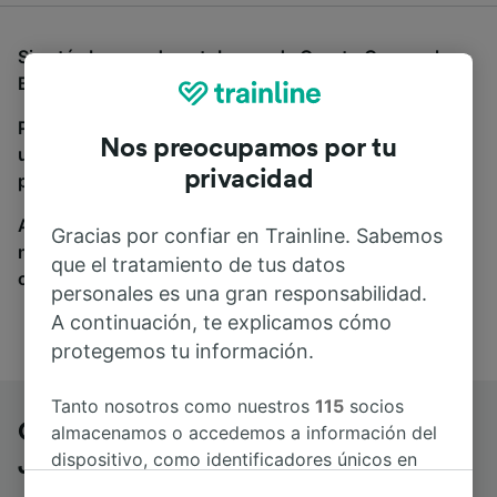
Si estás buscando autobuses de Oporto Campanha a
Bordeaux St-Jean, estás en el sitio adecuado.
Para encontrar billetes de autobús, simplemente haz
Nos preocupamos por tu
una búsqueda y nosotros compararemos horarios y
privacidad
precios tanto de tren como de autobús.
A donde quiera que vayas, tu viaje empieza con
Gracias por confiar en Trainline. Sabemos
nosotros. Encuentra billetes de más de 170
que el tratamiento de tus datos
compañías de tren y autobús.
personales es una gran responsabilidad.
A continuación, te explicamos cómo
protegemos tu información.
Tanto nosotros como nuestros
115
socios
Oporto Campanha a Bordeaux St-
almacenamos o accedemos a información del
dispositivo, como identificadores únicos en
Jean en autobús
las cookies para tratar datos personales.