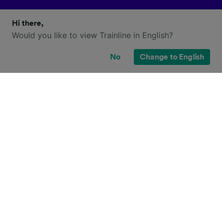
Hi there,
Would you like to view Trainline in English?
No
Change to English