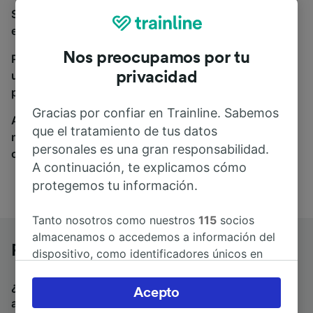
Si estás buscando autobuses de Perugia a Cattolica,
estás en el sitio adecuado.
Nos preocupamos por tu
Para encontrar billetes de autobús, simplemente haz
una búsqueda y nosotros compararemos horarios y
privacidad
precios tanto de tren como de autobús.
Gracias por confiar en Trainline. Sabemos
A donde quiera que vayas, tu viaje empieza con
que el tratamiento de tus datos
nosotros. Encuentra billetes de más de 170
personales es una gran responsabilidad.
compañías de tren y autobús.
A continuación, te explicamos cómo
protegemos tu información.
Tanto nosotros como nuestros
115
socios
almacenamos o accedemos a información del
Perugia a Cattolica en autobús
dispositivo, como identificadores únicos en
las cookies para tratar datos personales.
¿Estás buscando un billete de vuelta para volver en
Puedes aceptar o administrar tus preferencias
Acepto
autobús? Visita
autobuses de Cattolica a Perugia
.
haciendo clic abajo, incluido el derecho de