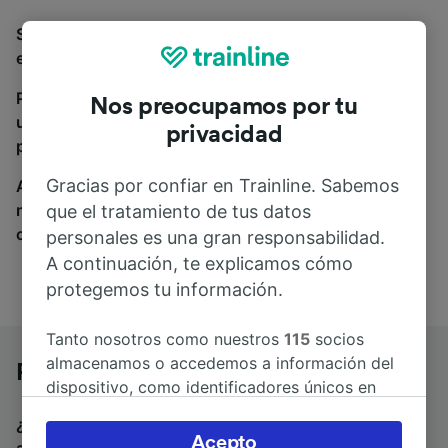
Si estás buscando autobuses de Parthenay a Nantes,
estás en el sitio adecuado.
Para encontrar billetes de autobús, simplemente haz
Nos preocupamos por tu
una búsqueda y nosotros compararemos horarios y
privacidad
precios tanto de tren como de autobús.
Gracias por confiar en Trainline. Sabemos
A donde quiera que vayas, tu viaje empieza con
nosotros. Encuentra billetes de más de 170
que el tratamiento de tus datos
compañías de tren y autobús.
personales es una gran responsabilidad.
A continuación, te explicamos cómo
protegemos tu información.
Tanto nosotros como nuestros
115
socios
almacenamos o accedemos a información del
Parthenay a Nantes en autobús
dispositivo, como identificadores únicos en
las cookies para tratar datos personales.
¿Estás buscando un billete de vuelta para volver en
Puedes aceptar o administrar tus preferencias
Acepto