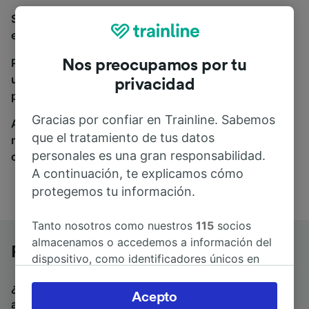
Si estás buscando autobuses de París a Heilbronn,
estás en el sitio adecuado.
Para encontrar billetes de autobús, simplemente haz
Nos preocupamos por tu
una búsqueda y nosotros compararemos horarios y
privacidad
precios tanto de tren como de autobús.
Gracias por confiar en Trainline. Sabemos
A donde quiera que vayas, tu viaje empieza con
que el tratamiento de tus datos
nosotros. Encuentra billetes de más de 170
personales es una gran responsabilidad.
compañías de tren y autobús.
A continuación, te explicamos cómo
protegemos tu información.
Tanto nosotros como nuestros
115
socios
almacenamos o accedemos a información del
París a Heilbronn en autobús
dispositivo, como identificadores únicos en
las cookies para tratar datos personales.
¿Estás buscando un billete de vuelta para volver en
Puedes aceptar o administrar tus preferencias
Acepto
autobús? Visita
autobuses de Heilbronn a París
.
Si
haciendo clic abajo, incluido el derecho de