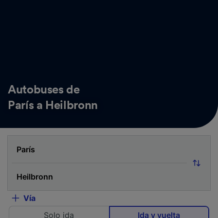
Autobuses de
París a Heilbronn
Vía
Solo ida
Ida y vuelta