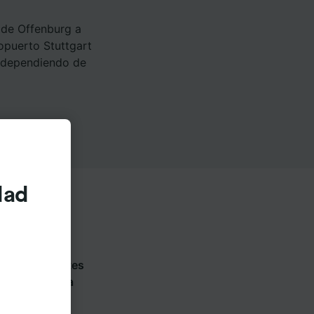
 de Offenburg a
opuerto Stuttgart
r dependiendo de
dad
en las siguientes
 cada compañía