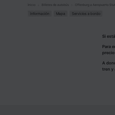
Inicio
Billetes de autobús
Offenburg a Aeropuerto Stut
Información
Mapa
Servicios a bordo
Si est
Para e
precio
A dond
tren y