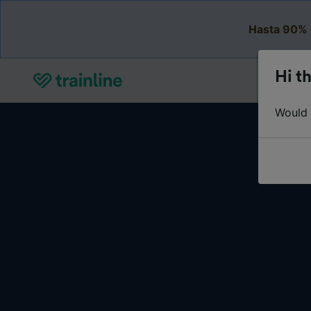
Hasta 90% 
Hi th
Would y