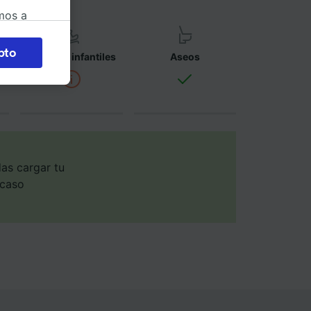
mos a
okies
pto
Asientos infantiles
Aseos
 en
 la
 a
os no se
ara ello.
as cargar tu
 caso
ente las
tenido
 de