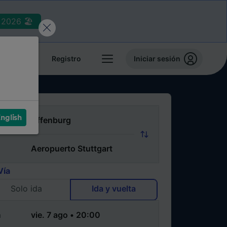
2026 🏖️
reservas
Registro
Iniciar sesión
nglish
Vía
Solo ida
Ida y vuelta
a