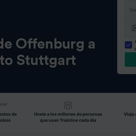
Vu
de
Offenburg a
o Stuttgart
entos de
Únete a los millones de personas
Viaja 
tobús
que usan Trainline cada día