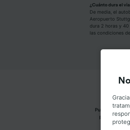
¿Cuánto dura el vi
De media, el auto
Aeropuerto Stuttg
dura 2 horas y 40
las condiciones del
No
Gracia
tratam
Puedes viajar d
respon
pestañas para
proteg