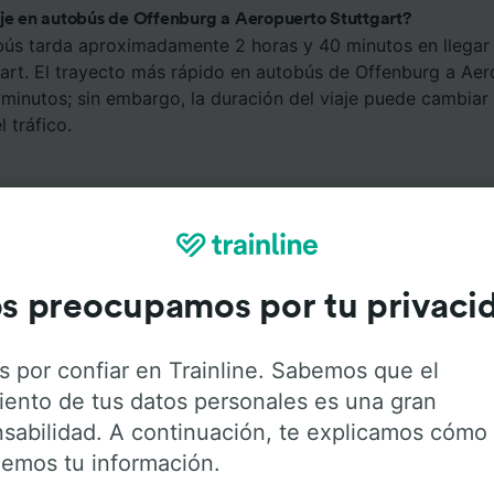
aje en autobús de Offenburg a Aeropuerto Stuttgart?
bús tarda aproximadamente 2 horas y 40 minutos en llegar
art. El trayecto más rápido en autobús de Offenburg a Aer
 minutos; sin embargo, la duración del viaje puede cambia
 tráfico.
s preocupamos por tu privaci
Servicios a bordo
s por confiar en Trainline. Sabemos que el
iento de tus datos personales es una gran
e Offenburg a Aeropuerto Stuttgart con
Flixbus
. Haz click 
sabilidad. A continuación, te explicamos cómo
 obtener más información sobre los servicios que ofrece
emos tu información.