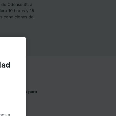
 de Odense St. a
ura 10 horas y 15
as condiciones del
dad
ientes pestañas para
ompañía
mos a