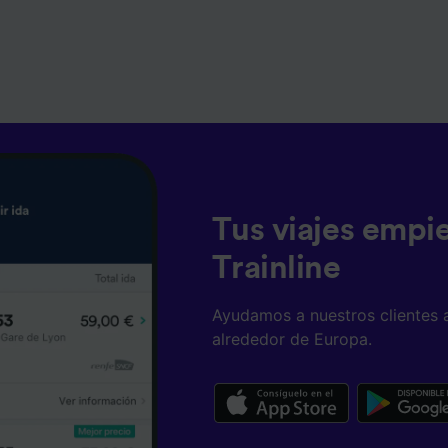
Tus viajes empi
Trainline
Ayudamos a nuestros clientes 
alrededor de Europa.