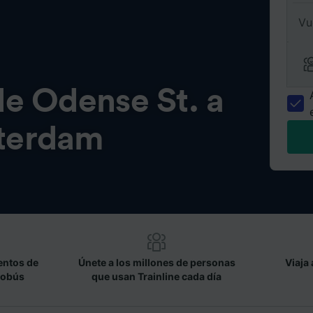
Vu
de
Odense St. a
terdam
entos de
Únete a los millones de personas
Viaja 
tobús
que usan Trainline cada día