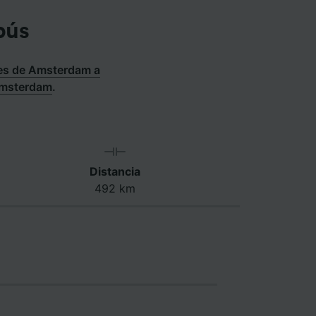
bús
es de Amsterdam a
Amsterdam
.
Distancia
492 km