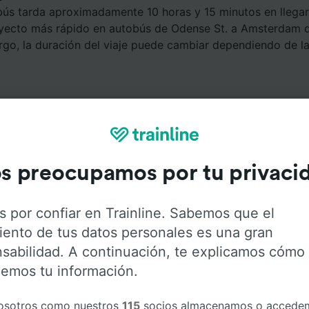
bús tarda aproximadamente 10 horas y 15 minutos en llegar
yecto más rápido en autobús de Odense St. a Amsterdam d
rgo, la duración del viaje puede cambiar dependiendo de l
s preocupamos por tu privaci
Servicios a bordo
s por confiar en Trainline. Sabemos que el
iento de tus datos personales es una gran
Odense St. a Amsterdam con
Flixbus
. Haz click en las sigu
sabilidad. A continuación, te explicamos cómo
r más información sobre los servicios que ofrece cada c
emos tu información.
osotros como nuestros
115
socios almacenamos o accede