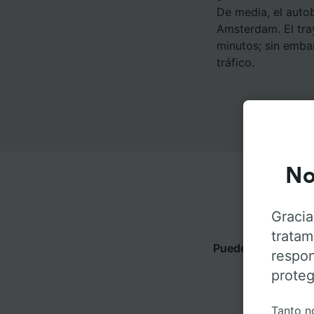
De media, el auto
Amsterdam. El tra
minutos; sin emba
tráfico.
No
Gracia
tratam
Puedes viajar de 
respon
obtene
proteg
Tanto n