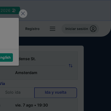
2026 🏖️
reservas
Registro
Iniciar sesión
nglish
Vía
Solo ida
Ida y vuelta
a