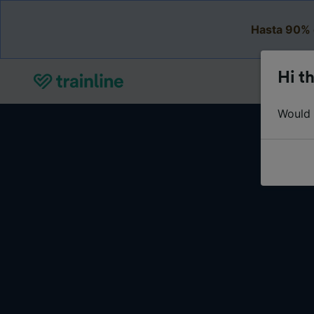
Hasta 90% 
Hi th
Would y