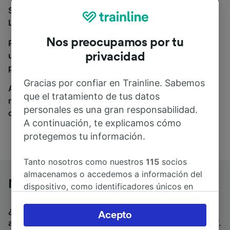
Si estás buscando autobuses de Nürnberg Hbf a
Leipzig, estás en el sitio adecuado.
Nos preocupamos por tu
Para encontrar billetes de autobús, simplemente haz
una búsqueda y nosotros compararemos horarios y
privacidad
precios tanto de tren como de autobús.
Gracias por confiar en Trainline. Sabemos
A donde quiera que vayas, tu viaje empieza con
que el tratamiento de tus datos
nosotros. Encuentra billetes de más de 170
personales es una gran responsabilidad.
compañías de tren y autobús.
A continuación, te explicamos cómo
protegemos tu información.
Tanto nosotros como nuestros
115
socios
almacenamos o accedemos a información del
Nürnberg Hbf a Leipzig en autobús
dispositivo, como identificadores únicos en
las cookies para tratar datos personales.
¿Estás buscando un billete de vuelta para volver en
Puedes aceptar o administrar tus preferencias
Acepto
autobús? Visita
autobuses de Leipzig a Nürnberg Hbf
.
haciendo clic abajo, incluido el derecho de