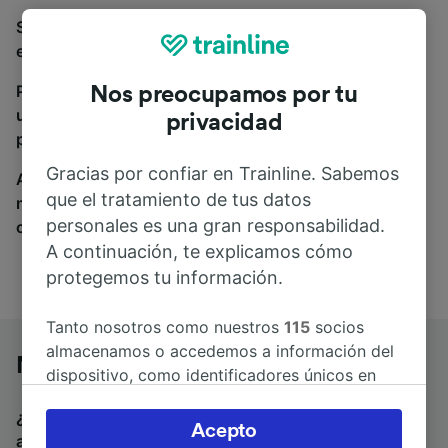
Si estás buscando autobuses de Nápoles a Ancona,
estás en el sitio adecuado.
Para encontrar billetes de autobús, simplemente haz
Nos preocupamos por tu
una búsqueda y nosotros compararemos horarios y
privacidad
precios tanto de tren como de autobús.
Gracias por confiar en Trainline. Sabemos
A donde quiera que vayas, tu viaje empieza con
que el tratamiento de tus datos
nosotros. Encuentra billetes de más de 170
personales es una gran responsabilidad.
compañías de tren y autobús.
A continuación, te explicamos cómo
protegemos tu información.
Tanto nosotros como nuestros
115
socios
almacenamos o accedemos a información del
Nápoles a Ancona en autobús
dispositivo, como identificadores únicos en
las cookies para tratar datos personales.
¿Estás buscando un billete de vuelta para volver en
Puedes aceptar o administrar tus preferencias
Acepto
autobús? Visita
autobuses de Ancona a Nápoles
.
Si
haciendo clic abajo, incluido el derecho de