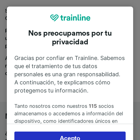
Si estás buscando autobuses de Montpellier a
Cannes, estás en el sitio adecuado.
Para encontrar billetes de autobús, simplemente haz
Nos preocupamos por tu
una búsqueda y nosotros compararemos horarios y
privacidad
precios tanto de tren como de autobús.
Gracias por confiar en Trainline. Sabemos
A donde quiera que vayas, tu viaje empieza con
nosotros. Encuentra billetes de más de 170
que el tratamiento de tus datos
compañías de tren y autobús.
personales es una gran responsabilidad.
A continuación, te explicamos cómo
protegemos tu información.
Tanto nosotros como nuestros
115
socios
almacenamos o accedemos a información del
Montpellier a Cannes en autobús
dispositivo, como identificadores únicos en
las cookies para tratar datos personales.
¿Estás buscando un billete de vuelta para volver en
Puedes aceptar o administrar tus preferencias
Acepto