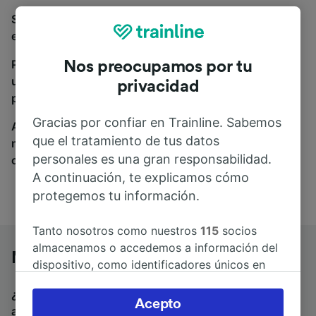
Si estás buscando autobuses de Milán a Caserta,
estás en el sitio adecuado.
Para encontrar billetes de autobús, simplemente haz
Nos preocupamos por tu
una búsqueda y nosotros compararemos horarios y
privacidad
precios tanto de tren como de autobús.
Gracias por confiar en Trainline. Sabemos
A donde quiera que vayas, tu viaje empieza con
que el tratamiento de tus datos
nosotros. Encuentra billetes de más de 170
personales es una gran responsabilidad.
compañías de tren y autobús.
A continuación, te explicamos cómo
protegemos tu información.
Tanto nosotros como nuestros
115
socios
almacenamos o accedemos a información del
Milán a Caserta en autobús
dispositivo, como identificadores únicos en
las cookies para tratar datos personales.
¿Estás buscando un billete de vuelta para volver en
Puedes aceptar o administrar tus preferencias
Acepto
autobús? Visita
autobuses de Caserta a Milán
.
Si
haciendo clic abajo, incluido el derecho de