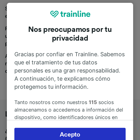
Si estás buscando autobuses de Lourdes a Burdeos,
estás en el sitio adecuado.
Para encontrar billetes de autobús, simplemente haz
Nos preocupamos por tu
una búsqueda y nosotros compararemos horarios y
privacidad
precios tanto de tren como de autobús.
Gracias por confiar en Trainline. Sabemos
A donde quiera que vayas, tu viaje empieza con
que el tratamiento de tus datos
nosotros. Encuentra billetes de más de 170
personales es una gran responsabilidad.
compañías de tren y autobús.
A continuación, te explicamos cómo
protegemos tu información.
Tanto nosotros como nuestros
115
socios
almacenamos o accedemos a información del
Lourdes a Burdeos en autobús
dispositivo, como identificadores únicos en
las cookies para tratar datos personales.
¿Estás buscando un billete de vuelta para volver en
Puedes aceptar o administrar tus preferencias
Acepto
autobús? Visita
autobuses de Burdeos a Lourdes
.
Si
haciendo clic abajo, incluido el derecho de