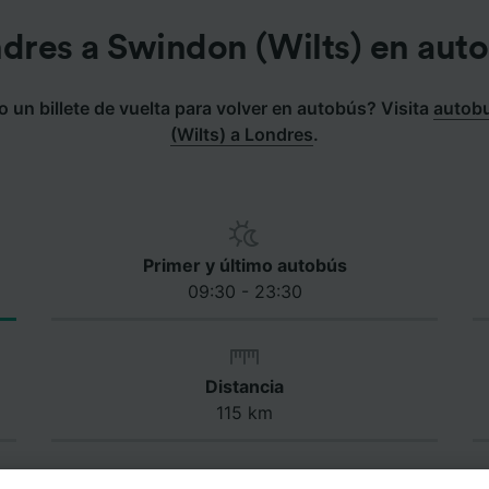
dres a Swindon (Wilts) en aut
un billete de vuelta para volver en autobús? Visita
autob
(Wilts) a Londres
.
Primer y último autobús
09:30 - 23:30
Distancia
115 km
je en autobús de Londres a Swindon (Wilts)?