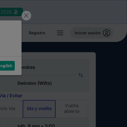
2026 🏖️
reservas
Registro
Iniciar sesión
nglish
Vía / Evitar
Vuelta
olo ida
Ida y vuelta
abierta
a