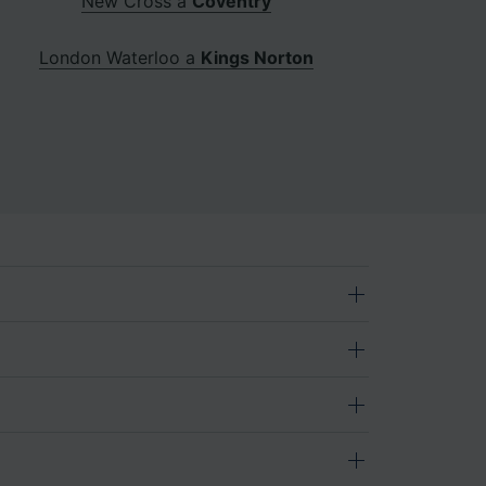
New Cross a
Coventry
London Waterloo a
Kings Norton