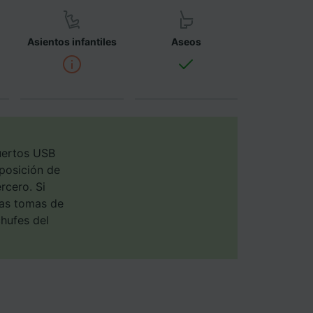
ara ello.
Asientos infantiles
Aseos
ente las
tenido
 de
uertos USB
sposición de
rcero. Si
las tomas de
chufes del