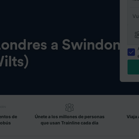
Vu
Londres a Swindon
ilts)
entos de
Únete a los millones de personas
Viaja 
tobús
que usan Trainline cada día