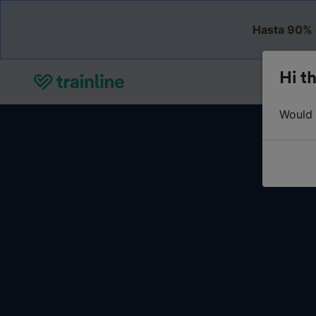
Hasta 90% 
Hi th
Would y