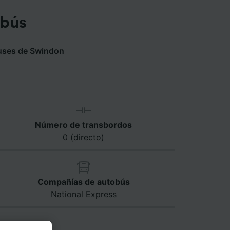
obús
uses de Swindon
Número de transbordos
0 (directo)
Compañías de autobús
National Express