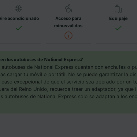
án con fines de rastreo si no nos has dado consentimiento p
osotros como nuestros asociados tratamos los datos para
Aire acondicionado
Acceso para
Equipaje
ionar:
minusválidos
 datos de localización geográfica precisa. Analizar activam
ísticas del dispositivo para su identificación. Almacenar la
ión en un dispositivo y/o acceder a ella. Publicidad y con
lizados, medición de publicidad y contenido, investigación
a y desarrollo de servicios.
en los autobuses de National Express?
e asociados (proveedores)
s autobuses de National Express cuentan con enchufes o p
s cargar tu móvil o portátil. No se puede garantizar la di
 caso excepcional de que el servicio sea operado por un te
uera del Reino Unido, recuerda traer un adaptador, ya que 
os autobuses de National Express solo se adaptan a los en