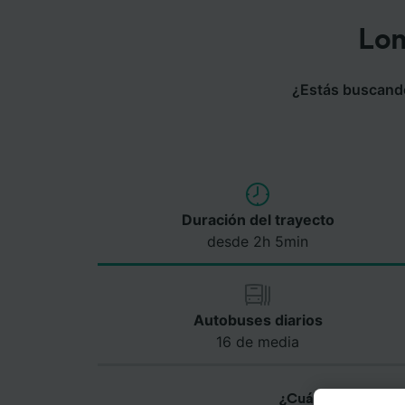
Lon
¿Estás buscando 
Duración del trayecto
desde 2h 5min
Autobuses diarios
16 de media
¿Cuánto dura el via