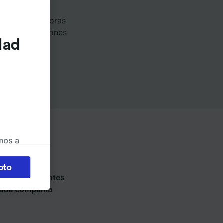
 de Londres a
lts) dura 2 horas
de las condiciones
dad
mos a
okies
pto
 en
 en las siguientes
 la
 cada compañía
 a
os no se