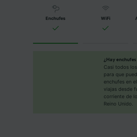
utilizar
Tanto n
Enchufes
WiFi
proporc
Utilizar
caracter
informac
persona
audienci
¿Hay enchufes 
Lista d
Casi todos lo
para que pueda
enchufes en el
viajas desde f
corriente de l
Reino Unido.