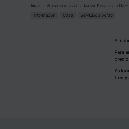
Inicio
Billetes de autobús
London Paddington a Norw
Información
Mapa
Servicios a bordo
Si est
Para e
precio
A dond
tren y