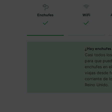
utilizar
Tanto n
Enchufes
WiFi
proporc
Utilizar
caracter
informac
persona
audienci
¿Hay enchufes 
Casi todos lo
Lista d
para que pueda
enchufes en el
viajas desde f
corriente de l
Reino Unido.