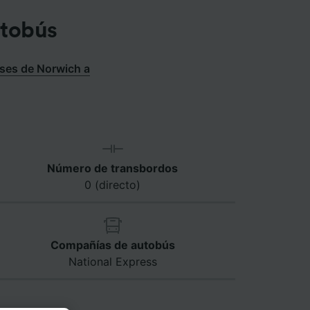
utobús
ses de Norwich a
Número de transbordos
0 (directo)
Compañías de autobús
National Express