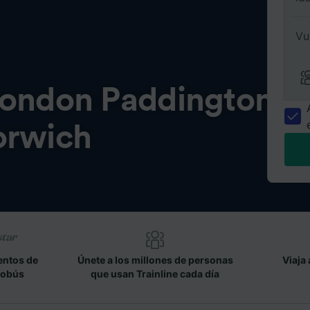
Vu
ondon Paddington
orwich
entos de
Únete a los millones de personas
Viaja 
tobús
que usan Trainline cada día