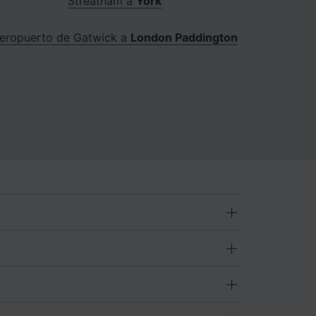
Streatham a
York
eropuerto de Gatwick a
London Paddington