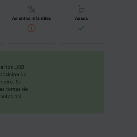
ara ello.
Asientos infantiles
Aseos
ente las
tenido
 de
uertos USB
sposición de
rcero. Si
las tomas de
chufes del