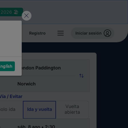
2026 🏖️
reservas
Registro
Iniciar sesión
nglish
Vía / Evitar
Vuelta
olo ida
Ida y vuelta
abierta
a