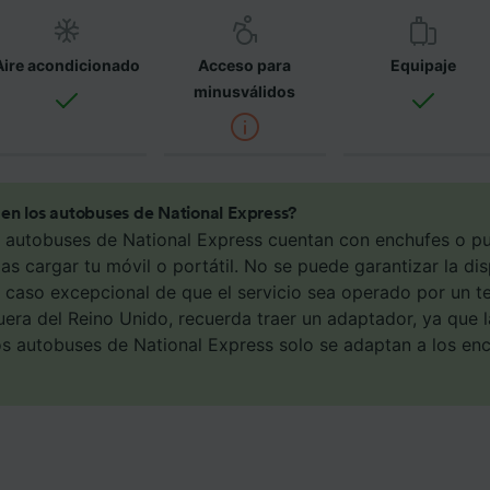
án con fines de rastreo si no nos has dado consentimiento p
osotros como nuestros asociados tratamos los datos para
Aire acondicionado
Acceso para
Equipaje
ionar:
minusválidos
 datos de localización geográfica precisa. Analizar activam
ísticas del dispositivo para su identificación. Almacenar la
ión en un dispositivo y/o acceder a ella. Publicidad y con
lizados, medición de publicidad y contenido, investigación
a y desarrollo de servicios.
en los autobuses de National Express?
s autobuses de National Express cuentan con enchufes o p
e asociados (proveedores)
s cargar tu móvil o portátil. No se puede garantizar la di
 caso excepcional de que el servicio sea operado por un te
uera del Reino Unido, recuerda traer un adaptador, ya que 
os autobuses de National Express solo se adaptan a los en