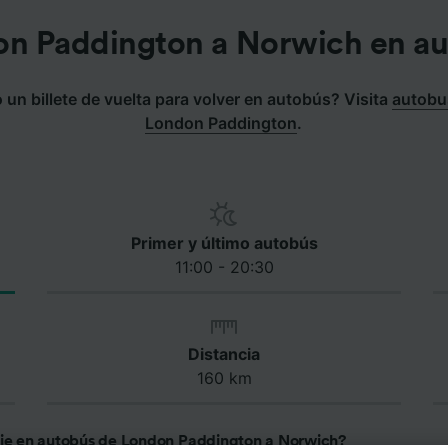
n Paddington a Norwich en a
un billete de vuelta para volver en autobús? Visita
autobu
London Paddington
.
Primer y último autobús
11:00 - 20:30
Distancia
160 km
aje en autobús de London Paddington a Norwich?