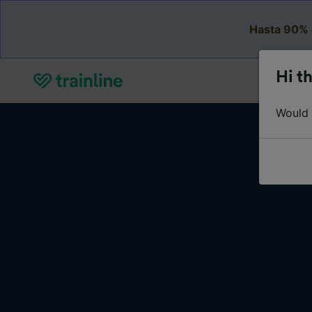
Hasta 90% 
Hi th
Would y