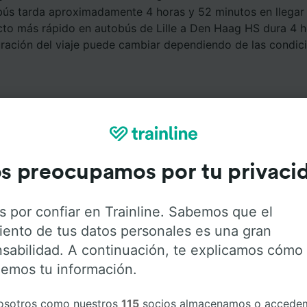
bús tarda aproximadamente 4 horas y 52 minutos en llegar 
cto más rápido en autobús de Lille a Den Haag HS dura 4 h
uración del viaje puede cambiar dependiendo de las condicio
s preocupamos por tu privaci
Servicios a bordo
s por confiar en Trainline. Sabemos que el
e Lille a Den Haag HS con
Flixbus
. Haz click en las siguien
iento de tus datos personales es una gran
r más información sobre los servicios que ofrece cada c
sabilidad. A continuación, te explicamos cómo
emos tu información.
osotros como nuestros
115
socios almacenamos o accede