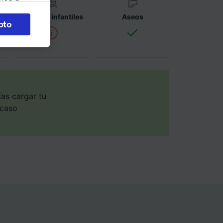
okies
Asientos infantiles
Aseos
pto
 en
 la
 a
os no se
ara ello.
as cargar tu
 caso
ente las
tenido
 de