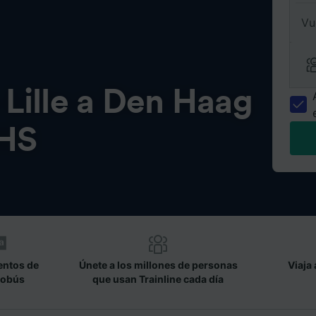
Vu
e
Lille a Den Haag
HS
entos de
Únete a los millones de personas
Viaja 
tobús
que usan Trainline cada día