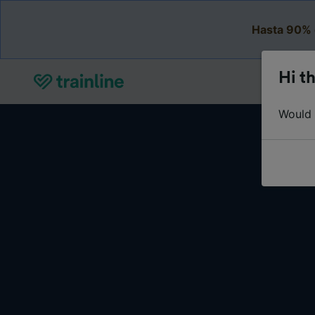
Hasta 90% 
Hi th
Would y