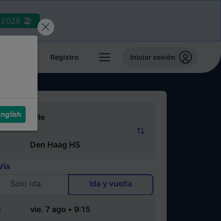
2026 🏖️
reservas
Registro
Iniciar sesión
nglish
Vía
Solo ida
Ida y vuelta
a