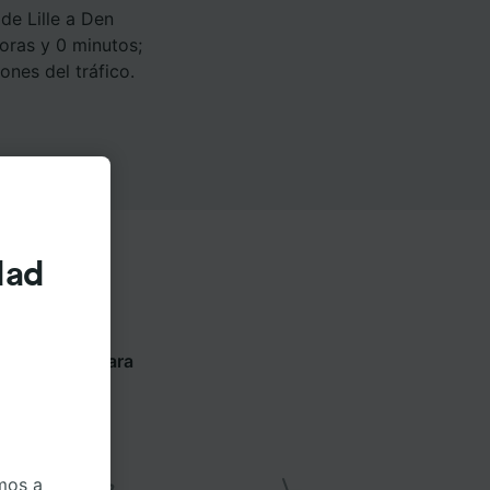
de Lille a Den
oras y 0 minutos;
nes del tráfico.
dad
tes pestañas para
ompañía
mos a