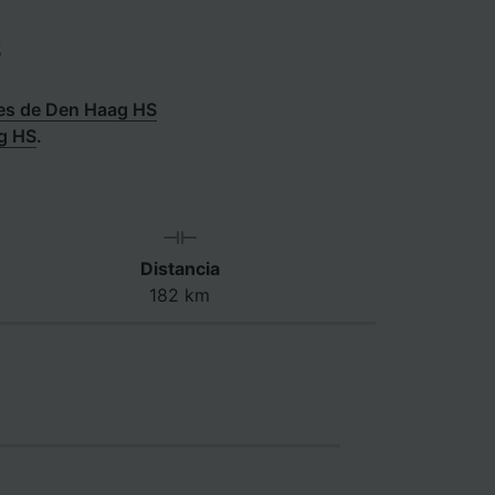
s
es de Den Haag HS
ag HS
.
Distancia
182 km