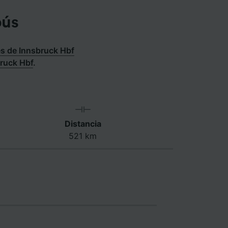
bús
s de Innsbruck Hbf
bruck Hbf
.
Distancia
521 km