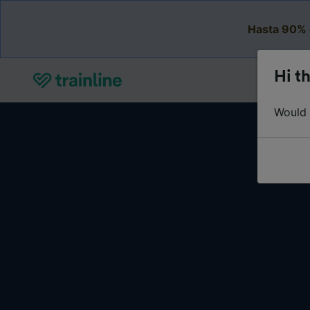
Hasta 90% 
Hi th
Would y