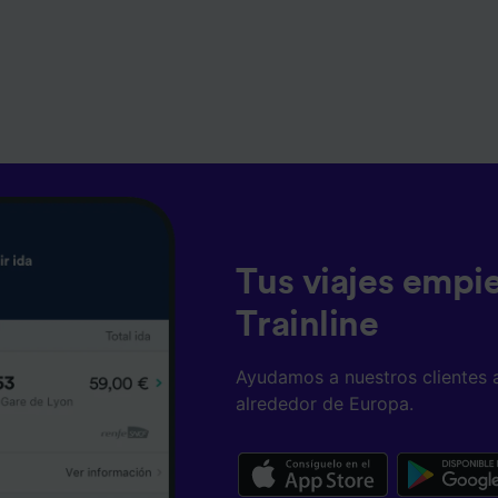
Tus viajes empi
Trainline
Ayudamos a nuestros clientes 
alrededor de Europa.