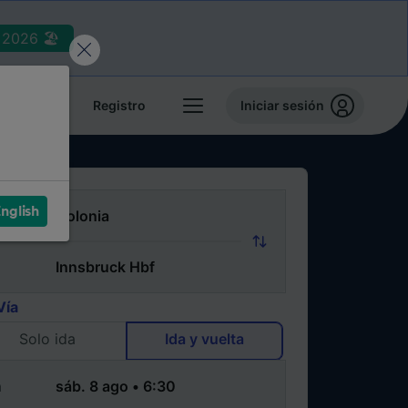
2026 🏖️
reservas
Registro
Iniciar sesión
nglish
Vía
Solo ida
Ida y vuelta
a