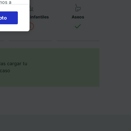
mos a
okies
Asientos infantiles
Aseos
pto
 en
 la
 a
os no se
ara ello.
as cargar tu
 caso
ente las
tenido
 de