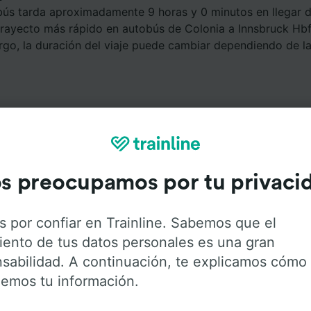
bús tarda aproximadamente 9 horas y 0 minutos en llegar 
 trayecto más rápido en autobús de Colonia a Innsbruck Hbf
rgo, la duración del viaje puede cambiar dependiendo de l
s preocupamos por tu privaci
Servicios a bordo
s por confiar en Trainline. Sabemos que el
iento de tus datos personales es una gran
Colonia a Innsbruck Hbf con
Flixbus
. Haz click en las sigui
sabilidad. A continuación, te explicamos cómo
r más información sobre los servicios que ofrece cada c
emos tu información.