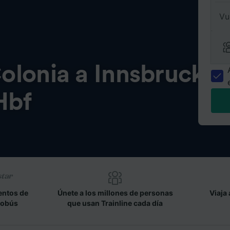
Vu
olonia a Innsbruck
Hbf
entos de
Únete a los millones de personas
Viaja 
tobús
que usan Trainline cada día