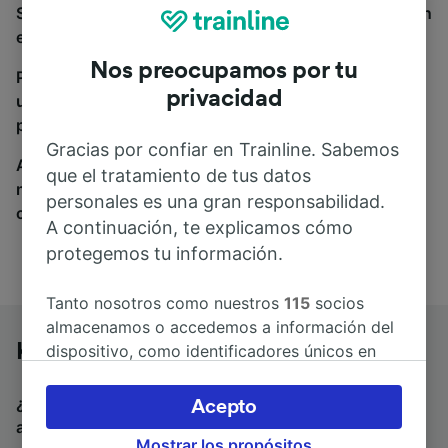
Si estás buscando autobuses de Kehl a París, estás en
el sitio adecuado.
Nos preocupamos por tu
Para encontrar billetes de autobús, simplemente haz
privacidad
una búsqueda y nosotros compararemos horarios y
precios tanto de tren como de autobús.
Gracias por confiar en Trainline. Sabemos
A donde quiera que vayas, tu viaje empieza con
que el tratamiento de tus datos
nosotros. Encuentra billetes de más de 170
personales es una gran responsabilidad.
compañías de tren y autobús.
A continuación, te explicamos cómo
protegemos tu información.
Tanto nosotros como nuestros
115
socios
almacenamos o accedemos a información del
Kehl a París en autobús
dispositivo, como identificadores únicos en
las cookies para tratar datos personales.
Puedes aceptar o administrar tus preferencias
¿Estás buscando un billete de vuelta para volver en
Acepto
haciendo clic abajo, incluido el derecho de
autobús? Visita
autobuses de París a Kehl
.
Si
Mostrar los propósitos
oposición en función de tu interés legítimo o,