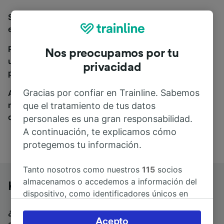
Si estás buscando autobuses de Kassel a Düsseldorf,
estás en el sitio adecuado.
Para encontrar billetes de autobús, simplemente haz
Nos preocupamos por tu
una búsqueda y nosotros compararemos horarios y
privacidad
precios tanto de tren como de autobús.
Gracias por confiar en Trainline. Sabemos
A donde quiera que vayas, tu viaje empieza con
nosotros. Encuentra billetes de más de 170
que el tratamiento de tus datos
compañías de tren y autobús.
personales es una gran responsabilidad.
A continuación, te explicamos cómo
protegemos tu información.
Tanto nosotros como nuestros
115
socios
almacenamos o accedemos a información del
Kassel a Düsseldorf en autobús
dispositivo, como identificadores únicos en
las cookies para tratar datos personales.
¿Estás buscando un billete de vuelta para volver en
Puedes aceptar o administrar tus preferencias
Acepto