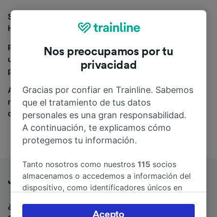
Si estás buscando autobuses de Jena a Chemnitz
Hbf, estás en el sitio adecuado.
Para encontrar billetes de autobús, simplemente haz
Nos preocupamos por tu
una búsqueda y nosotros compararemos horarios y
privacidad
precios tanto de tren como de autobús.
Gracias por confiar en Trainline. Sabemos
A donde quiera que vayas, tu viaje empieza con
nosotros. Encuentra billetes de más de 170
que el tratamiento de tus datos
compañías de tren y autobús.
personales es una gran responsabilidad.
A continuación, te explicamos cómo
protegemos tu información.
Tanto nosotros como nuestros
115
socios
almacenamos o accedemos a información del
Jena a Chemnitz Hbf en autobús
dispositivo, como identificadores únicos en
las cookies para tratar datos personales.
¿Estás buscando un billete de vuelta para volver en
Puedes aceptar o administrar tus preferencias
Acepto