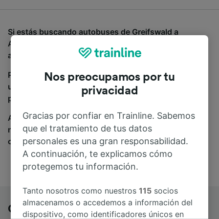
Si estás buscando autobuses de Greifswald a
Aeropuerto Berlín-Schönefeld, estás en el sitio
adecuado.
Para encontrar billetes de autobús, simplemente haz
Nos preocupamos por tu
una búsqueda y nosotros compararemos horarios y
privacidad
precios tanto de tren como de autobús.
Gracias por confiar en Trainline. Sabemos
A donde quiera que vayas, tu viaje empieza con
que el tratamiento de tus datos
nosotros. Encuentra billetes de más de 170
personales es una gran responsabilidad.
compañías de tren y autobús.
A continuación, te explicamos cómo
protegemos tu información.
Tanto nosotros como nuestros
115
socios
almacenamos o accedemos a información del
Greifswald a Aeropuerto Berlín-
dispositivo, como identificadores únicos en