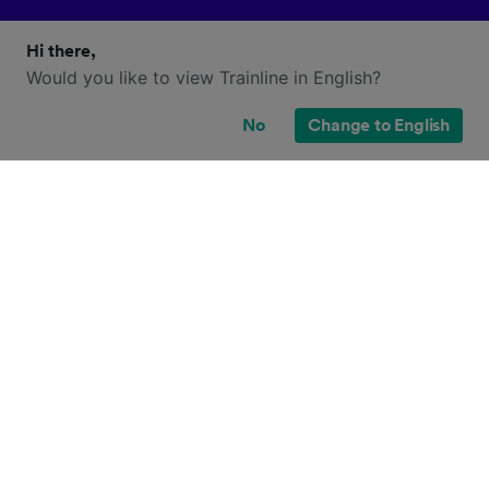
Hi there,
Would you like to view Trainline in English?
No
Change to English