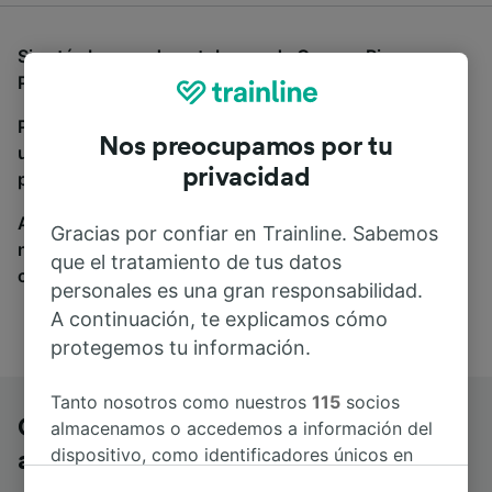
Si estás buscando autobuses de Genova Piazza
Principe a Bergamo, estás en el sitio adecuado.
Para encontrar billetes de autobús, simplemente haz
Nos preocupamos por tu
una búsqueda y nosotros compararemos horarios y
privacidad
precios tanto de tren como de autobús.
A donde quiera que vayas, tu viaje empieza con
Gracias por confiar en Trainline. Sabemos
nosotros. Encuentra billetes de más de 170
que el tratamiento de tus datos
compañías de tren y autobús.
personales es una gran responsabilidad.
A continuación, te explicamos cómo
protegemos tu información.
Tanto nosotros como nuestros
115
socios
Genova Piazza Principe a Bergamo en
almacenamos o accedemos a información del
dispositivo, como identificadores únicos en
autobús
las cookies para tratar datos personales.