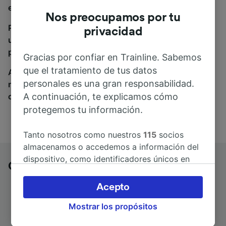
estás en el sitio adecuado.
Nos preocupamos por tu
Para encontrar billetes de autobús, simplemente haz
privacidad
una búsqueda y nosotros compararemos horarios y
precios tanto de tren como de autobús.
Gracias por confiar en Trainline. Sabemos
que el tratamiento de tus datos
A donde quiera que vayas, tu viaje empieza con
personales es una gran responsabilidad.
nosotros. Encuentra billetes de más de 170
A continuación, te explicamos cómo
compañías de tren y autobús.
protegemos tu información.
Tanto nosotros como nuestros
115
socios
almacenamos o accedemos a información del
dispositivo, como identificadores únicos en
Genova a Colonia en autobús
las cookies para tratar datos personales.
Puedes aceptar o administrar tus preferencias
Acepto
haciendo clic abajo, incluido el derecho de
Mostrar los propósitos
oposición en función de tu interés legítimo o,
en cualquier momento, a través de la página
Duración del trayecto
Primer y último autobús