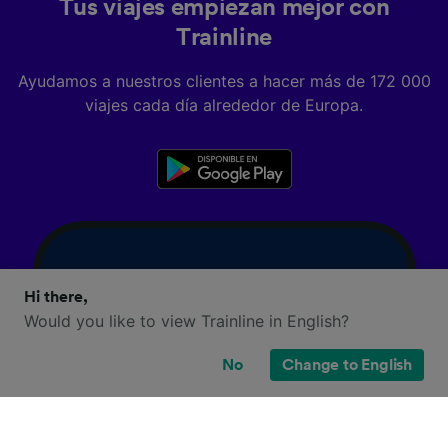
Tus viajes empiezan mejor con
Trainline
Ayudamos a nuestros clientes a hacer más de 172 000
viajes cada día alrededor de Europa.
Hi there,
Would you like to view Trainline in English?
No
Change to English