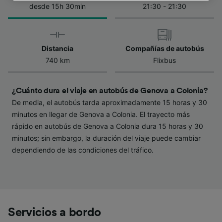
de la política de privacidad. Tus preferencias
desde 15h 30min
21:30 - 21:30
se notificarán a nuestros socios y no
afectarán a los datos de navegación. Tus
datos no se utilizarán con fines de rastreo si
Distancia
Compañías de autobús
no nos has dado consentimiento para ello.
740 km
Flixbus
Tanto nosotros como nuestros asociados
tratamos los datos para proporcionar:
¿Cuánto dura el viaje en autobús de Genova a Colonia?
Utilizar datos de localización geográfica
De media, el autobús tarda aproximadamente 15 horas y 30
precisa. Analizar activamente las
minutos en llegar de Genova a Colonia. El trayecto más
características del dispositivo para su
identificación. Almacenar la información en un
rápido en autobús de Genova a Colonia dura 15 horas y 30
dispositivo y/o acceder a ella. Publicidad y
minutos; sin embargo, la duración del viaje puede cambiar
contenido personalizados, medición de
dependiendo de las condiciones del tráfico.
publicidad y contenido, investigación de
audiencia y desarrollo de servicios.
Lista de asociados (proveedores)
Servicios a bordo