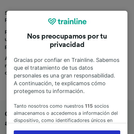
Si estás buscando autobuses de Ginebra a Aix-en-
Provence, estás en el sitio adecuado.
Para encontrar billetes de autobús, simplemente haz
Nos preocupamos por tu
una búsqueda y nosotros compararemos horarios y
privacidad
precios tanto de tren como de autobús.
A donde quiera que vayas, tu viaje empieza con
Gracias por confiar en Trainline. Sabemos
nosotros. Encuentra billetes de más de 170
que el tratamiento de tus datos
compañías de tren y autobús.
personales es una gran responsabilidad.
A continuación, te explicamos cómo
protegemos tu información.
Tanto nosotros como nuestros
115
socios
almacenamos o accedemos a información del
Ginebra a Aix-en-Provence en
dispositivo, como identificadores únicos en
autobús
las cookies para tratar datos personales.