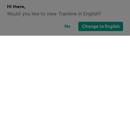
Hi there,
Would you like to view Trainline in English?
No
Change to English