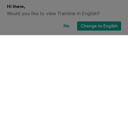
Hi there,
Would you like to view Trainline in English?
No
Change to English