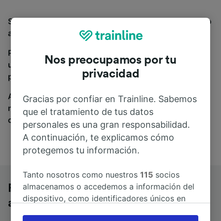
Si estás buscando autobuses de Firenze Porta a Prato
a Pisa, estás en el sitio adecuado.
Para encontrar billetes de autobús, simplemente haz
Nos preocupamos por tu
una búsqueda y nosotros compararemos horarios y
privacidad
precios tanto de tren como de autobús.
A donde quiera que vayas, tu viaje empieza con
Gracias por confiar en Trainline. Sabemos
nosotros. Encuentra billetes de más de 170
que el tratamiento de tus datos
compañías de tren y autobús.
personales es una gran responsabilidad.
A continuación, te explicamos cómo
protegemos tu información.
Tanto nosotros como nuestros
115
socios
almacenamos o accedemos a información del
Firenze Porta a Prato a Pisa en
dispositivo, como identificadores únicos en
autobús
las cookies para tratar datos personales.