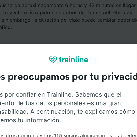
bús tarda aproximadamente 6 horas y 42 minutos en llega
 El trayecto más rápido en autobús de Darmstadt Hbf a Zúri
; sin embargo, la duración del viaje puede cambiar dependi
áfico.
s preocupamos por tu privaci
Servicios a bordo
s por confiar en Trainline. Sabemos que el
iento de tus datos personales es una gran
de Darmstadt Hbf a Zúrich Central con
Flixbus
. Haz click e
sabilidad. A continuación, te explicamos cómo
 obtener más información sobre los servicios que ofrece
emos tu información.
osotros como nuestros
115
socios almacenamos o accede