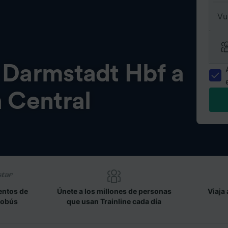
Vu
e
Darmstadt Hbf a
 Central
entos de
Únete a los millones de personas
Viaja 
tobús
que usan Trainline cada día