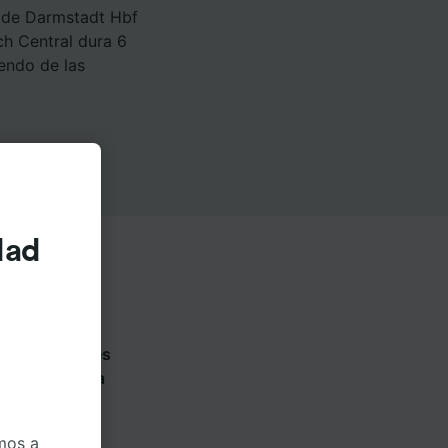
r de Darmstadt Hbf
ch Central dura 6
endo de las
dad
n las siguientes
 cada compañía
mos a