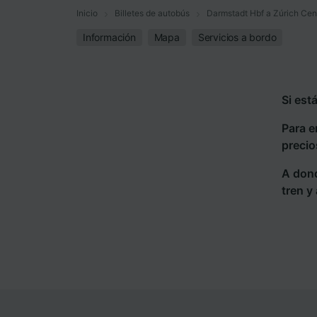
Inicio
Billetes de autobús
Darmstadt Hbf a Zúrich Cen
Información
Mapa
Servicios a bordo
Si est
Para e
precio
A dond
tren y