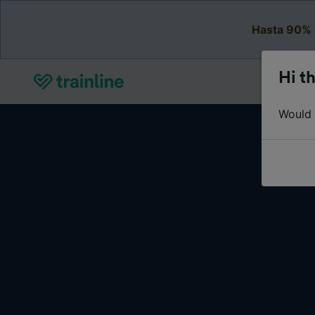
Hasta 90% 
Hi th
Would y