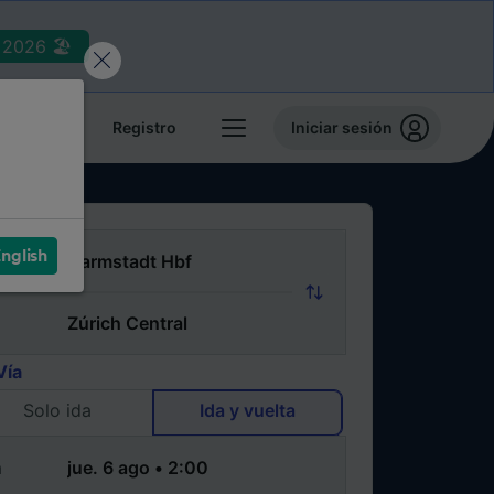
2026 🏖️
reservas
Registro
Iniciar sesión
nglish
Vía
Solo ida
Ida y vuelta
a