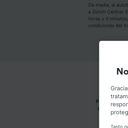
De media, el auto
a Zúrich Central.
horas y 0 minutos
condiciones del tr
No
Gracia
tratam
Puedes viajar 
respon
pestañas para
proteg
Tanto n