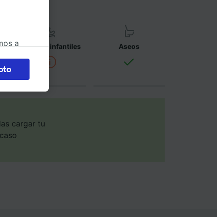
mos a
Asientos infantiles
Aseos
okies
pto
 en
 la
 a
os no se
as cargar tu
ara ello.
 caso
ente las
tenido
 de