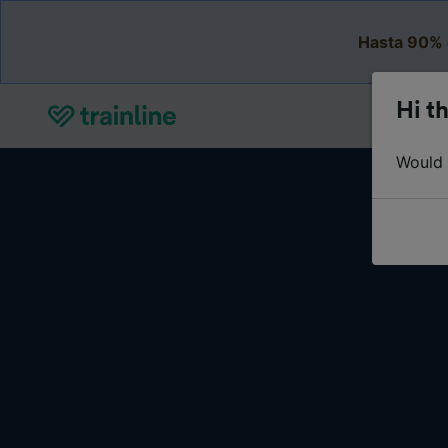
Hasta 90% 
Hi th
Would y