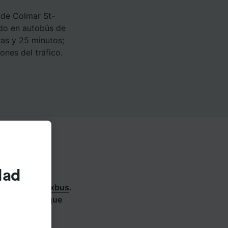
 de Colmar St-
ido en autobús de
as y 25 minutos;
nes del tráfico.
dad
CDG) T2 con
Flixbus
.
os servicios que