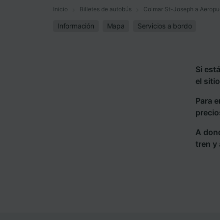
Inicio
Billetes de autobús
Colmar St-Joseph a Aeropue
Información
Mapa
Servicios a bordo
Si est
el sit
Para e
precio
A dond
tren y