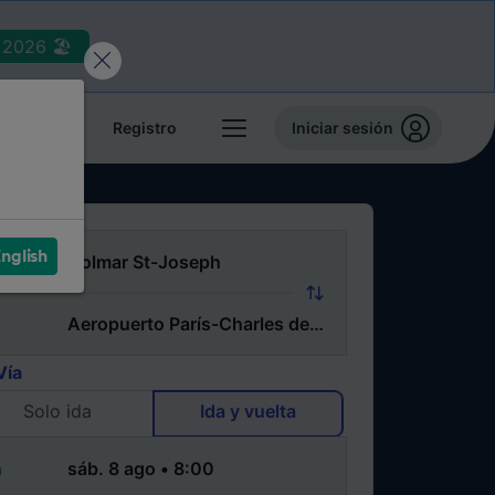
2026 🏖️
reservas
Registro
Iniciar sesión
nglish
Vía
Solo ida
Ida y vuelta
a