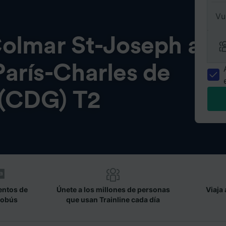
Vu
olmar St-Joseph a
arís-Charles de
 (CDG) T2
entos de
Únete a los millones de personas
Viaja 
tobús
que usan Trainline cada día