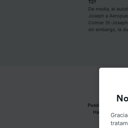
T2?
De media, el auto
Joseph a Aeropuer
Colmar St-Joseph 
sin embargo, la d
No
Puedes viajar de 
Haz click en la
Gracia
tratam