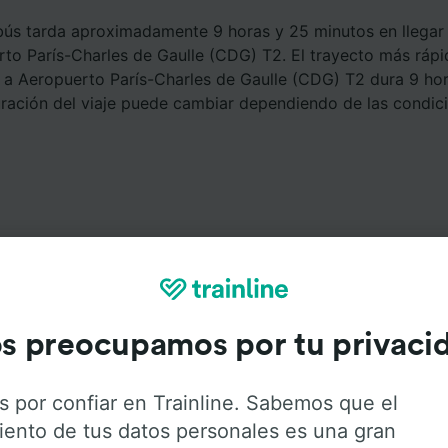
bús tarda aproximadamente 9 horas y 25 minutos en llegar
to París-Charles de Gaulle (CDG) T2. El trayecto más ráp
a Aeropuerto París-Charles de Gaulle (CDG) T2 dura 9 hor
uración del viaje puede cambiar dependiendo de las condicio
Servicios a bordo
s preocupamos por tu privaci
Colmar St-Joseph a Aeropuerto París-Charles de Gaulle (
s siguientes pestañas para obtener más información sobre l
s por confiar en Trainline. Sabemos que el
ofrece cada compañía
iento de tus datos personales es una gran