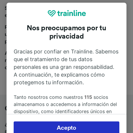
Si estás buscando autobuses de Chambéry a Lyon,
estás en el sitio adecuado.
Para encontrar billetes de autobús, simplemente haz
Nos preocupamos por tu
una búsqueda y nosotros compararemos horarios y
privacidad
precios tanto de tren como de autobús.
Gracias por confiar en Trainline. Sabemos
A donde quiera que vayas, tu viaje empieza con
que el tratamiento de tus datos
nosotros. Encuentra billetes de más de 170
personales es una gran responsabilidad.
compañías de tren y autobús.
A continuación, te explicamos cómo
protegemos tu información.
Tanto nosotros como nuestros
115
socios
almacenamos o accedemos a información del
Chambéry a Lyon en autobús
dispositivo, como identificadores únicos en
las cookies para tratar datos personales.
¿Estás buscando un billete de vuelta para volver en
Puedes aceptar o administrar tus preferencias
Acepto
autobús? Visita
autobuses de Lyon a Chambéry
.
Si
haciendo clic abajo, incluido el derecho de