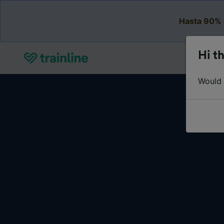
Hasta 90% 
Hi th
Would y