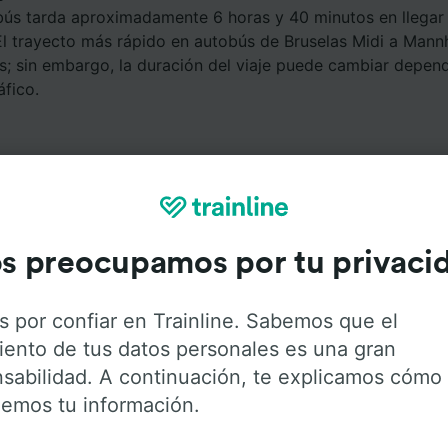
bús tarda aproximadamente 6 horas y 40 minutos en llegar 
l trayecto más rápido en autobús de Bruselas Midi a Mann
s; sin embargo, la duración del viaje puede cambiar depen
áfico.
s preocupamos por tu privaci
Servicios a bordo
s por confiar en Trainline. Sabemos que el
iento de tus datos personales es una gran
Bruselas Midi a Mannheim Hbf con
Flixbus
. Haz click en las
sabilidad. A continuación, te explicamos cómo
ener más información sobre los servicios que ofrece cada
emos tu información.