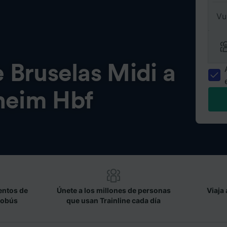
Vu
e
Bruselas Midi a
eim Hbf
entos de
Únete a los millones de personas
Viaja 
tobús
que usan Trainline cada día