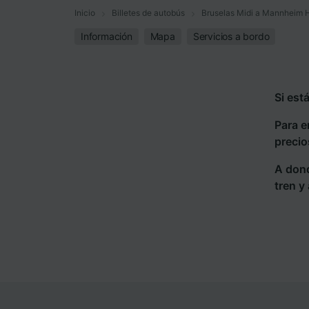
Inicio
Billetes de autobús
Bruselas Midi a Mannheim 
Información
Mapa
Servicios a bordo
Si est
Para e
precio
A dond
tren y