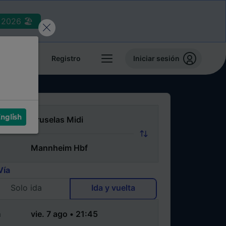
2026 🏖️
reservas
Registro
Iniciar sesión
nglish
Vía
Solo ida
Ida y vuelta
a