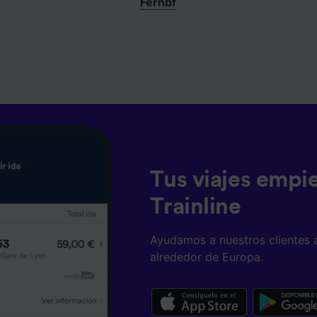
Fernbf
Tus viajes empi
Trainline
Ayudamos a nuestros clientes 
alrededor de Europa.