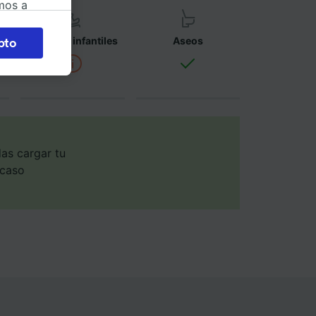
mos a
okies
Asientos infantiles
Aseos
pto
 en
 la
 a
os no se
ara ello.
as cargar tu
 caso
ente las
tenido
 de