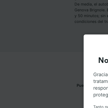
De media, el auto
Genova Brignole. 
y 50 minutos; sin
condiciones del tr
No
Gracia
tratam
Puedes viajar de
respon
para obt
proteg
Tanto n