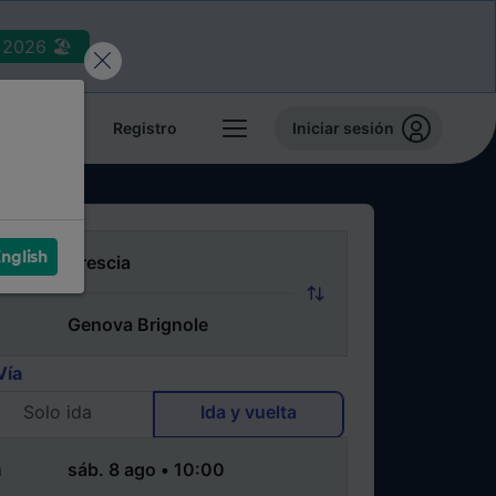
2026 🏖️
reservas
Registro
Iniciar sesión
nglish
Vía
Solo ida
Ida y vuelta
a