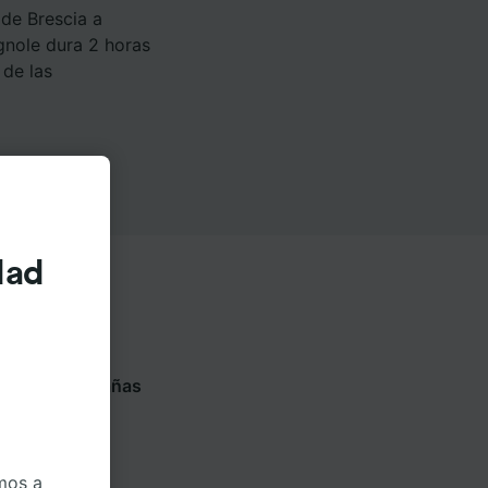
de Brescia a
gnole dura 2 horas
 de las
dad
iguientes pestañas
 compañía
mos a