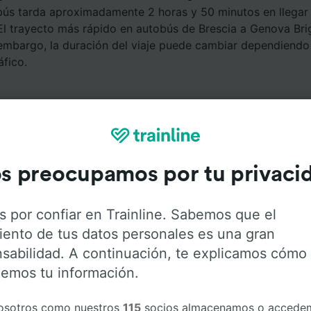
bús tarda aproximadamente 2 horas y 50 minutos en llegar 
El trayecto más rápido en autobús de Brescia a Genova Bri
 embargo, la duración del viaje puede cambiar dependiendo
áfico.
s preocupamos por tu privaci
Servicios a bordo
s por confiar en Trainline. Sabemos que el
iento de tus datos personales es una gran
 Brescia a Genova Brignole con
Flixbus
. Haz click en las s
sabilidad. A continuación, te explicamos cómo
ener más información sobre los servicios que ofrece cada
emos tu información.
osotros como nuestros
115
socios almacenamos o accede