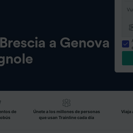
Vu
Brescia a Genova
gnole
entos de
Únete a los millones de personas
Viaja 
tobús
que usan Trainline cada día