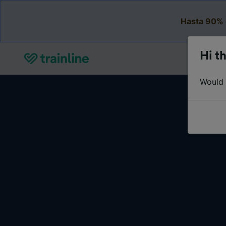
Hasta 90% 
Hi th
Would y