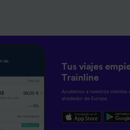
Tus viajes empi
Trainline
Ayudamos a nuestros clientes 
alrededor de Europa.