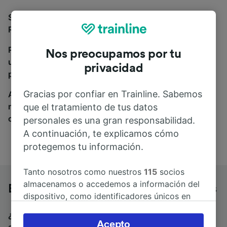
Si estás buscando autobuses de Bremen Hbf a
Rostock Hbf, estás en el sitio adecuado.
Para encontrar billetes de autobús, simplemente haz
Nos preocupamos por tu
una búsqueda y nosotros compararemos horarios y
privacidad
precios tanto de tren como de autobús.
Gracias por confiar en Trainline. Sabemos
A donde quiera que vayas, tu viaje empieza con
nosotros. Encuentra billetes de más de 170
que el tratamiento de tus datos
compañías de tren y autobús.
personales es una gran responsabilidad.
A continuación, te explicamos cómo
protegemos tu información.
Tanto nosotros como nuestros
115
socios
almacenamos o accedemos a información del
Bremen Hbf a Rostock Hbf en autobús
dispositivo, como identificadores únicos en
las cookies para tratar datos personales.
¿Estás buscando un billete de vuelta para volver en
Puedes aceptar o administrar tus preferencias
Acepto