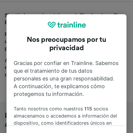
Si estás buscando autobuses de Biarritz a Lyon St-
Exupéry TGV, estás en el sitio adecuado.
Para encontrar billetes de autobús, simplemente haz
Nos preocupamos por tu
una búsqueda y nosotros compararemos horarios y
privacidad
precios tanto de tren como de autobús.
A donde quiera que vayas, tu viaje empieza con
Gracias por confiar en Trainline. Sabemos
nosotros. Encuentra billetes de más de 170
que el tratamiento de tus datos
compañías de tren y autobús.
personales es una gran responsabilidad.
A continuación, te explicamos cómo
protegemos tu información.
Tanto nosotros como nuestros
115
socios
Biarritz a Lyon St-Exupéry TGV en
almacenamos o accedemos a información del
dispositivo, como identificadores únicos en
autobús
las cookies para tratar datos personales.