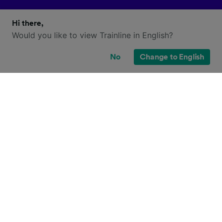
Hi there,
Would you like to view Trainline in English?
No
Change to English