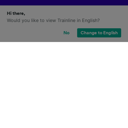
Hi there,
Would you like to view Trainline in English?
No
Change to English