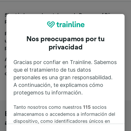
Si estás buscando autobuses de Bergen auf Rügen a
Rostock Hbf, estás en el sitio adecuado.
Para encontrar billetes de autobús, simplemente haz
Nos preocupamos por tu
una búsqueda y nosotros compararemos horarios y
privacidad
precios tanto de tren como de autobús.
A donde quiera que vayas, tu viaje empieza con
Gracias por confiar en Trainline. Sabemos
nosotros. Encuentra billetes de más de 170
que el tratamiento de tus datos
compañías de tren y autobús.
personales es una gran responsabilidad.
A continuación, te explicamos cómo
protegemos tu información.
Tanto nosotros como nuestros
115
socios
Bergen auf Rügen a Rostock Hbf en
almacenamos o accedemos a información del
dispositivo, como identificadores únicos en
autobús
las cookies para tratar datos personales.