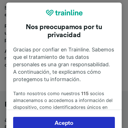
Si estás buscando autobuses de Basilea a Milán,
estás en el sitio adecuado.
Para encontrar billetes de autobús, simplemente haz
Nos preocupamos por tu
una búsqueda y nosotros compararemos horarios y
privacidad
precios tanto de tren como de autobús.
Gracias por confiar en Trainline. Sabemos
A donde quiera que vayas, tu viaje empieza con
que el tratamiento de tus datos
nosotros. Encuentra billetes de más de 170
personales es una gran responsabilidad.
compañías de tren y autobús.
A continuación, te explicamos cómo
protegemos tu información.
Tanto nosotros como nuestros
115
socios
almacenamos o accedemos a información del
Basilea a Milán en autobús
dispositivo, como identificadores únicos en
las cookies para tratar datos personales.
¿Estás buscando un billete de vuelta para volver en
Puedes aceptar o administrar tus preferencias
Acepto
autobús? Visita
autobuses de Milán a Basilea
.
Si
haciendo clic abajo, incluido el derecho de